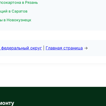
псокартона в Рязань
аций в Саратов
мы в Новокузнецк
 федеральный округ
|
Главная страница
→
монту