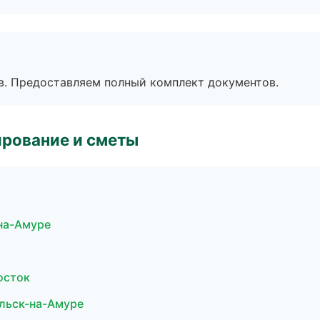
в. Предоставляем полный комплект документов.
рование и сметы
на-Амуре
осток
льск-на-Амуре