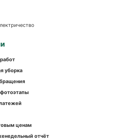
электричество
ми
 работ
ая уборка
обращения
 фотоэтапы
платежей
птовым ценам
женедельный отчёт