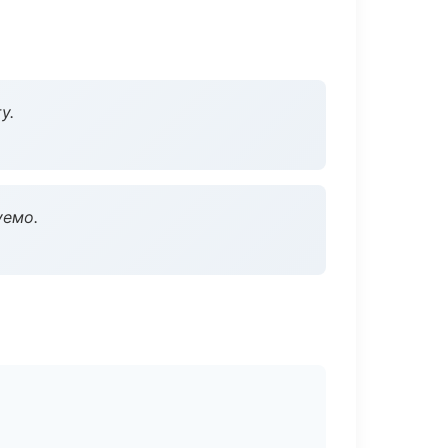
у.
уемо.