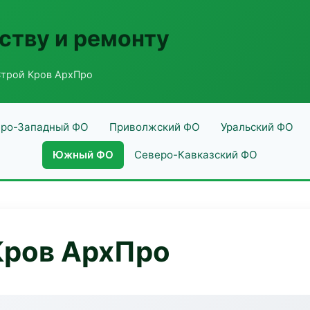
ству и ремонту
трой Кров АрхПро
ро-Западный ФО
Приволжский ФО
Уральский ФО
Южный ФО
Северо-Кавказский ФО
Кров АрхПро