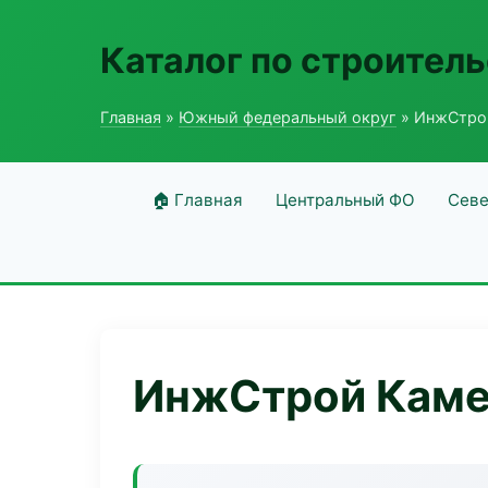
Каталог по строитель
Главная
»
Южный федеральный округ
» ИнжСтрой
🏠 Главная
Центральный ФО
Севе
ИнжСтрой Камен