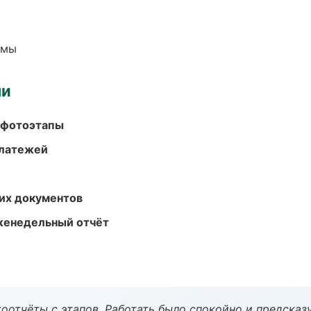
емы
ми
 фотоэтапы
платежей
их документов
женедельный отчёт
оотчёты с этапов. Работать было спокойно и предсказ