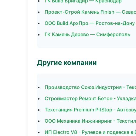
ГК Build Бригадир — Краснодар
Проект-Строй Камень Finish — Сева
ООО Build АрхПро — Ростов-на-Дону
ГК Камень Дерево — Симферополь
Другие компании
Производство Союз Индустрия - Тек
Строймастер Ремонт Бетон - Укладка
Техстанция Premium PitStop - Автозв
ООО Механика Инжиниринг - Текстил
ИП Electro V8 - Рулевое и подвеска в