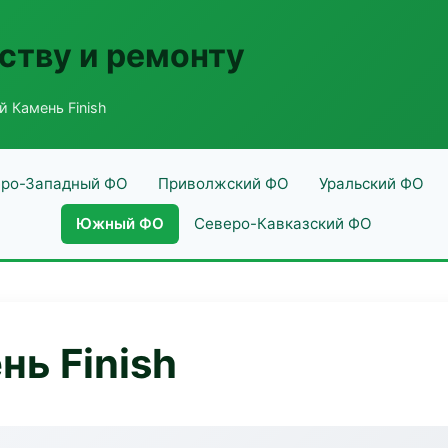
ству и ремонту
 Камень Finish
ро-Западный ФО
Приволжский ФО
Уральский ФО
Южный ФО
Северо-Кавказский ФО
ь Finish