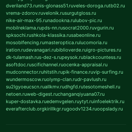
dveriland73.ru
nis-glonass51.ru
veles-doroga.ru
tb02.ru
vrema-zdorov.ru
velonik.ru
surgutgloss.ru
nike-air-max-95.ru
nadookna.ru
lubov-pic.ru
mobilreklama.ru
pds-nn.ru
socrat2000.ru
vgurin.ru
spksochi.ru
shkola-klassika.ru
sabeonline.ru
mosoblfencing.ru
masteroptica.ru
lucomoria.ru
iration.ru
devanagari.ru
biblioverde.ru
igro-pictures.ru
dk-tulamash.ru
s-dez-s.ru
peysok.ru
blackcountess.ru
asoftdoc.ru
scifichannel.ru
ocenka-appraisal.ru
mudconnector.ru
hitstih.ru
pik-finance.ru
vip-surfing.ru
wundermoscow.ru
olymp-clan.ru
dr-pavlush.ru
su2lgyoeucscn.ru
allkmv.ru
dhgfd.ru
tesotomeshell.ru
netoen.ru
web-digest.ru
changanqiyuana07.ru
kuper-dostavka.ru
edemvgelen.ru
ytyt.ru
infoelektrik.ru
everafterclub.org
kirillkgr.ru
goodv1234.ru
oopslady.ru