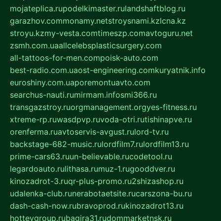
mojateplica.ru
podelkimaster.ru
landshaftblog.ru
garazhov.com
monamy.net
stroysnami.kz
lcna.kz
stroyu.kz
my-vesta.com
timeszp.com
avtoguru.net
zsmh.com.ua
allcelebsplasticsurgery.com
all-tattoos-for-men.com
poisk-auto.com
best-radio.com.ua
ost-engineering.com
kuryatnik.info
euroshiny.com.ua
poremontuavto.com
searchus-nauti.ru
mirmam.info
smi366.ru
transgazstroy.ru
orgmanagement.org
yes-fitness.ru
xtreme-rp.ru
wasdpvp.ru
voda-otri.ru
tishinapve.ru
orenferma.ru
avtoservis-avgust.ru
lord-tv.ru
backstage-682-music.ru
lordfilm7.ru
lordfilm13.ru
prime-cars63.ru
un-believable.ru
codetool.ru
legardoauto.ru
lithasa.ru
muz-1.ru
gooddver.ru
kinozadrot-3.ru
qr-plus-promo.ru
2shizashop.ru
udalenka-club.ru
nerabotaetsite.ru
carszona-bu.ru
dash-cash-now.ru
bravoprod.ru
kinozadrot13.ru
hotteygroup.ru
bagira31.ru
dommarketnsk.ru