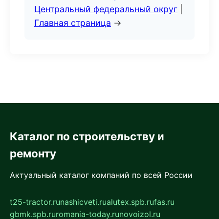
Центральный федеральный округ
|
Главная страница
→
Каталог по строительству и
ремонту
Актуальный каталог компаний по всей России
t25-tractor.ru
nashicveti.ru
alutex.spb.ru
fas.ru
gbmk.spb.ru
romania-today.ru
novoizol.ru