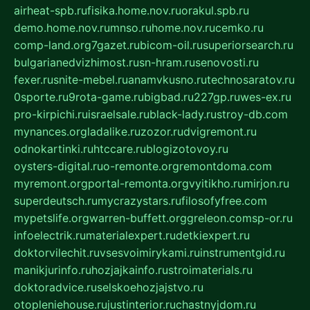
airheat-spb.ru
fisika.home.nov.ru
orakul.spb.ru
demo.home.nov.ru
mnso.ru
home.nov.ru
cemko.ru
comp-land.org
7gazet.ru
bicom-oil.ru
superiorsearch.ru
bulgarianedvizhimost.ru
sn-hram.ru
senovosti.ru
fexer.ru
snite-mebel.ru
anamvkusno.ru
technosaratov.ru
0sporte.ru
9rota-game.ru
bigbad.ru
227gp.ru
wes-ex.ru
pro-kirpichi.ru
israelsale.ru
black-lady.ru
stroy-db.com
mynances.org
ladalike.ru
zozor.ru
dvigremont.ru
odnokartinki.ru
htccare.ru
blogizotovoy.ru
oysters-digital.ru
o-remonte.org
remontdoma.com
myremont.org
portal-remonta.org
vyitikho.ru
mirjon.ru
superdeutsch.ru
mycrazystars.ru
filosofyfree.com
mypetslife.org
warren-buffett.org
greleon.com
sp-or.ru
infoelectrik.ru
materialexpert.ru
detkiexpert.ru
doktorvilechit.ru
vsesvoimirykami.ru
instrumentgid.ru
manikjurinfo.ru
hozjajkainfo.ru
stroimaterials.ru
doktoradvice.ru
selskoehozjajstvo.ru
otopleniehouse.ru
justinterior.ru
chastnyjdom.ru