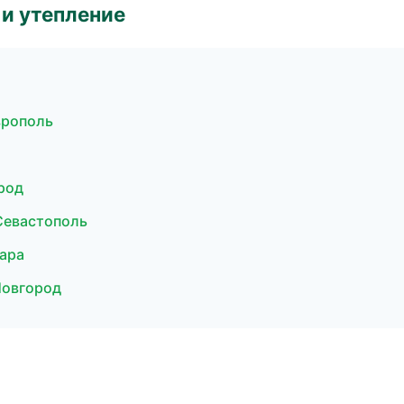
и утепление
врополь
род
Севастополь
ара
Новгород