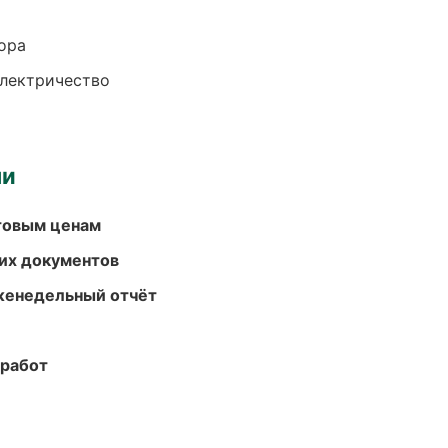
ора
электричество
ми
птовым ценам
их документов
женедельный отчёт
 работ