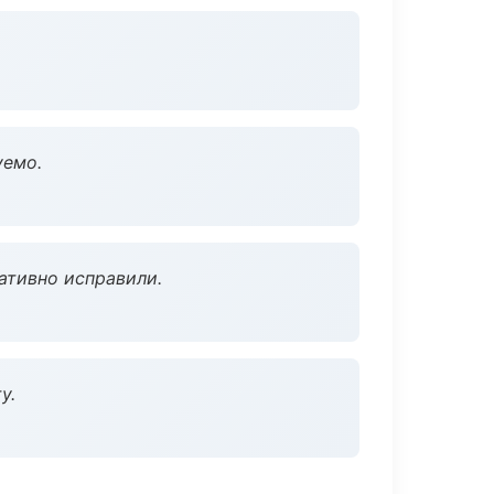
уемо.
ативно исправили.
у.