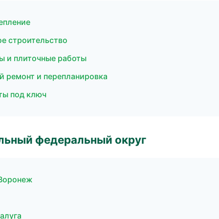
тепление
ое строительство
ы и плиточные работы
й ремонт и перепланировка
ты под ключ
альный федеральный округ
 Воронеж
алуга