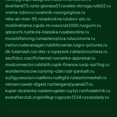
dveriland73.ru
nis-glonass51.ru
veles-doroga.ru
tb02.ru
vrema-zdorov.ru
velonik.ru
surgutgloss.ru
nike-air-max-95.ru
nadookna.ru
lubov-pic.ru
mobilreklama.ru
pds-nn.ru
socrat2000.ru
vgurin.ru
spksochi.ru
shkola-klassika.ru
sabeonline.ru
mosoblfencing.ru
masteroptica.ru
lucomoria.ru
iration.ru
devanagari.ru
biblioverde.ru
igro-pictures.ru
dk-tulamash.ru
s-dez-s.ru
peysok.ru
blackcountess.ru
asoftdoc.ru
scifichannel.ru
ocenka-appraisal.ru
mudconnector.ru
hitstih.ru
pik-finance.ru
vip-surfing.ru
wundermoscow.ru
olymp-clan.ru
dr-pavlush.ru
su2lgyoeucscn.ru
allkmv.ru
dhgfd.ru
tesotomeshell.ru
netoen.ru
web-digest.ru
changanqiyuana07.ru
kuper-dostavka.ru
edemvgelen.ru
ytyt.ru
infoelektrik.ru
everafterclub.org
kirillkgr.ru
goodv1234.ru
oopslady.ru