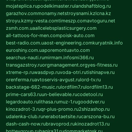
mojateplica.ru
podelkimaster.ru
landshaftblog.ru
garazhov.com
monamy.net
stroysnami.kz
lcna.kz
stroyu.kz
my-vesta.com
timeszp.com
avtoguru.net
zsmh.com.ua
allcelebsplasticsurgery.com
all-tattoos-for-men.com
poisk-auto.com
best-radio.com.ua
ost-engineering.com
kuryatnik.info
euroshiny.com.ua
poremontuavto.com
searchus-nauti.ru
mirmam.info
smi366.ru
transgazstroy.ru
orgmanagement.org
yes-fitness.ru
xtreme-rp.ru
wasdpvp.ru
voda-otri.ru
tishinapve.ru
orenferma.ru
avtoservis-avgust.ru
lord-tv.ru
backstage-682-music.ru
lordfilm7.ru
lordfilm13.ru
prime-cars63.ru
un-believable.ru
codetool.ru
legardoauto.ru
lithasa.ru
muz-1.ru
gooddver.ru
kinozadrot-3.ru
qr-plus-promo.ru
2shizashop.ru
udalenka-club.ru
nerabotaetsite.ru
carszona-bu.ru
dash-cash-now.ru
bravoprod.ru
kinozadrot13.ru
hotteygroup.ru
bagira31.ru
dommarketnsk.ru