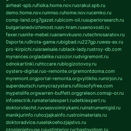
airheat-spb.ru
fisika.home.nov.ru
orakul.spb.ru
demo.home.nov.ru
mnso.ru
home.nov.ru
cemko.ru
comp-land.org
7gazet.ru
bicom-oil.ru
superiorsearch.ru
bulgarianedvizhimost.ru
sn-hram.ru
senovosti.ru
fexer.ru
snite-mebel.ru
anamvkusno.ru
technosaratov.ru
0sporte.ru
9rota-game.ru
bigbad.ru
227gp.ru
wes-ex.ru
pro-kirpichi.ru
israelsale.ru
black-lady.ru
stroy-db.com
mynances.org
ladalike.ru
zozor.ru
dvigremont.ru
odnokartinki.ru
htccare.ru
blogizotovoy.ru
oysters-digital.ru
o-remonte.org
remontdoma.com
myremont.org
portal-remonta.org
vyitikho.ru
mirjon.ru
superdeutsch.ru
mycrazystars.ru
filosofyfree.com
mypetslife.org
warren-buffett.org
greleon.com
sp-or.ru
infoelectrik.ru
materialexpert.ru
detkiexpert.ru
doktorvilechit.ru
vsesvoimirykami.ru
instrumentgid.ru
manikjurinfo.ru
hozjajkainfo.ru
stroimaterials.ru
doktoradvice.ru
selskoehozjajstvo.ru
otopleniehouse.ru
justinterior.ru
chastnyjdom.ru