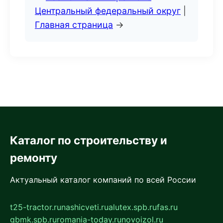
Центральный федеральный округ
|
Главная страница
→
Каталог по строительству и
ремонту
Актуальный каталог компаний по всей России
t25-tractor.ru
nashicveti.ru
alutex.spb.ru
fas.ru
gbmk.spb.ru
romania-today.ru
novoizol.ru