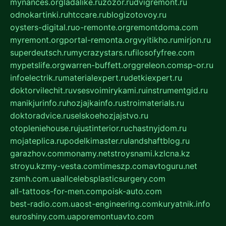
mynances.org
ladalike.ru
zozor.ru
dvigremont.ru
odnokartinki.ru
htccare.ru
blogizotovoy.ru
oysters-digital.ru
o-remonte.org
remontdoma.com
myremont.org
portal-remonta.org
vyitikho.ru
mirjon.ru
superdeutsch.ru
mycrazystars.ru
filosofyfree.com
mypetslife.org
warren-buffett.org
greleon.com
sp-or.ru
infoelectrik.ru
materialexpert.ru
detkiexpert.ru
doktorvilechit.ru
vsesvoimirykami.ru
instrumentgid.ru
manikjurinfo.ru
hozjajkainfo.ru
stroimaterials.ru
doktoradvice.ru
selskoehozjajstvo.ru
otopleniehouse.ru
justinterior.ru
chastnyjdom.ru
mojateplica.ru
podelkimaster.ru
landshaftblog.ru
garazhov.com
monamy.net
stroysnami.kz
lcna.kz
stroyu.kz
my-vesta.com
timeszp.com
avtoguru.net
zsmh.com.ua
allcelebsplasticsurgery.com
all-tattoos-for-men.com
poisk-auto.com
best-radio.com.ua
ost-engineering.com
kuryatnik.info
euroshiny.com.ua
poremontuavto.com