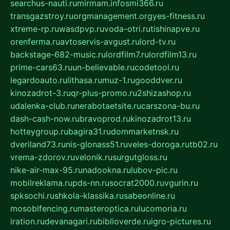
searchus-nauti.ru
mirmam.info
smi366.ru
transgazstroy.ru
orgmanagement.org
yes-fitness.ru
xtreme-rp.ru
wasdpvp.ru
voda-otri.ru
tishinapve.ru
orenferma.ru
avtoservis-avgust.ru
lord-tv.ru
backstage-682-music.ru
lordfilm7.ru
lordfilm13.ru
prime-cars63.ru
un-believable.ru
codetool.ru
legardoauto.ru
lithasa.ru
muz-1.ru
gooddver.ru
kinozadrot-3.ru
qr-plus-promo.ru
2shizashop.ru
udalenka-club.ru
nerabotaetsite.ru
carszona-bu.ru
dash-cash-now.ru
bravoprod.ru
kinozadrot13.ru
hotteygroup.ru
bagira31.ru
dommarketnsk.ru
dveriland73.ru
nis-glonass51.ru
veles-doroga.ru
tb02.ru
vrema-zdorov.ru
velonik.ru
surgutgloss.ru
nike-air-max-95.ru
nadookna.ru
lubov-pic.ru
mobilreklama.ru
pds-nn.ru
socrat2000.ru
vgurin.ru
spksochi.ru
shkola-klassika.ru
sabeonline.ru
mosoblfencing.ru
masteroptica.ru
lucomoria.ru
iration.ru
devanagari.ru
biblioverde.ru
igro-pictures.ru