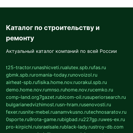
Каталог по строительству и
ремонту
Актуальный каталог компаний по всей России
t25-tractor.ru
nashicveti.ru
alutex.spb.ru
fas.ru
gbmk.spb.ru
romania-today.ru
novoizol.ru
airheat-spb.ru
fisika.home.nov.ru
orakul.spb.ru
demo.home.nov.ru
mnso.ru
home.nov.ru
cemko.ru
comp-land.org
7gazet.ru
bicom-oil.ru
superiorsearch.ru
bulgarianedvizhimost.ru
sn-hram.ru
senovosti.ru
fexer.ru
snite-mebel.ru
anamvkusno.ru
technosaratov.ru
0sporte.ru
9rota-game.ru
bigbad.ru
227gp.ru
wes-ex.ru
pro-kirpichi.ru
israelsale.ru
black-lady.ru
stroy-db.com