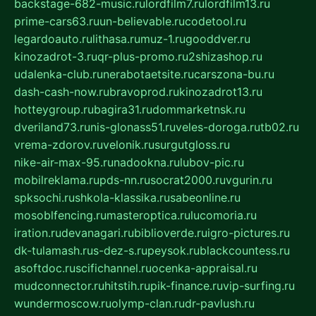
backstage-682-music.ru
lordfilm7.ru
lordfilm13.ru
prime-cars63.ru
un-believable.ru
codetool.ru
legardoauto.ru
lithasa.ru
muz-1.ru
gooddver.ru
kinozadrot-3.ru
qr-plus-promo.ru
2shizashop.ru
udalenka-club.ru
nerabotaetsite.ru
carszona-bu.ru
dash-cash-now.ru
bravoprod.ru
kinozadrot13.ru
hotteygroup.ru
bagira31.ru
dommarketnsk.ru
dveriland73.ru
nis-glonass51.ru
veles-doroga.ru
tb02.ru
vrema-zdorov.ru
velonik.ru
surgutgloss.ru
nike-air-max-95.ru
nadookna.ru
lubov-pic.ru
mobilreklama.ru
pds-nn.ru
socrat2000.ru
vgurin.ru
spksochi.ru
shkola-klassika.ru
sabeonline.ru
mosoblfencing.ru
masteroptica.ru
lucomoria.ru
iration.ru
devanagari.ru
biblioverde.ru
igro-pictures.ru
dk-tulamash.ru
s-dez-s.ru
peysok.ru
blackcountess.ru
asoftdoc.ru
scifichannel.ru
ocenka-appraisal.ru
mudconnector.ru
hitstih.ru
pik-finance.ru
vip-surfing.ru
wundermoscow.ru
olymp-clan.ru
dr-pavlush.ru