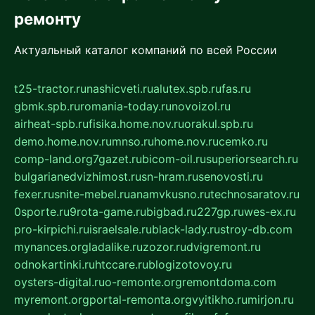
ремонту
Актуальный каталог компаний по всей России
t25-tractor.ru
nashicveti.ru
alutex.spb.ru
fas.ru
gbmk.spb.ru
romania-today.ru
novoizol.ru
airheat-spb.ru
fisika.home.nov.ru
orakul.spb.ru
demo.home.nov.ru
mnso.ru
home.nov.ru
cemko.ru
comp-land.org
7gazet.ru
bicom-oil.ru
superiorsearch.ru
bulgarianedvizhimost.ru
sn-hram.ru
senovosti.ru
fexer.ru
snite-mebel.ru
anamvkusno.ru
technosaratov.ru
0sporte.ru
9rota-game.ru
bigbad.ru
227gp.ru
wes-ex.ru
pro-kirpichi.ru
israelsale.ru
black-lady.ru
stroy-db.com
mynances.org
ladalike.ru
zozor.ru
dvigremont.ru
odnokartinki.ru
htccare.ru
blogizotovoy.ru
oysters-digital.ru
o-remonte.org
remontdoma.com
myremont.org
portal-remonta.org
vyitikho.ru
mirjon.ru