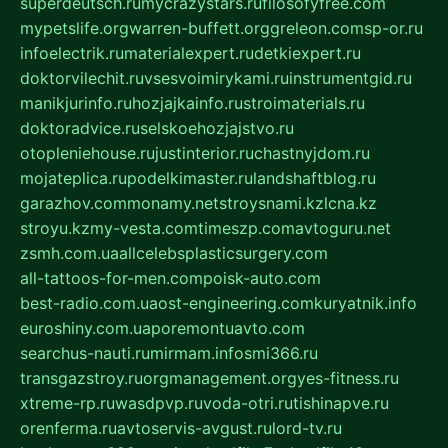
superdeutsch.ru
mycrazystars.ru
filosofyfree.com
mypetslife.org
warren-buffett.org
greleon.com
sp-or.ru
infoelectrik.ru
materialexpert.ru
detkiexpert.ru
doktorvilechit.ru
vsesvoimirykami.ru
instrumentgid.ru
manikjurinfo.ru
hozjajkainfo.ru
stroimaterials.ru
doktoradvice.ru
selskoehozjajstvo.ru
otopleniehouse.ru
justinterior.ru
chastnyjdom.ru
mojateplica.ru
podelkimaster.ru
landshaftblog.ru
garazhov.com
monamy.net
stroysnami.kz
lcna.kz
stroyu.kz
my-vesta.com
timeszp.com
avtoguru.net
zsmh.com.ua
allcelebsplasticsurgery.com
all-tattoos-for-men.com
poisk-auto.com
best-radio.com.ua
ost-engineering.com
kuryatnik.info
euroshiny.com.ua
poremontuavto.com
searchus-nauti.ru
mirmam.info
smi366.ru
transgazstroy.ru
orgmanagement.org
yes-fitness.ru
xtreme-rp.ru
wasdpvp.ru
voda-otri.ru
tishinapve.ru
orenferma.ru
avtoservis-avgust.ru
lord-tv.ru