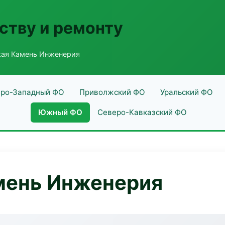
ству и ремонту
ая Камень Инженерия
ро-Западный ФО
Приволжский ФО
Уральский ФО
Южный ФО
Северо-Кавказский ФО
мень Инженерия