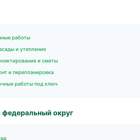
чные работы
асады и утепление
роектирование и сметы
онт и перепланировка
очные работы под ключ
 федеральный округ
рад