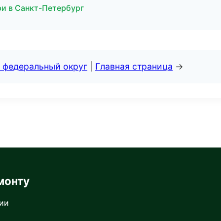
ри в Санкт-Петербург
 федеральный округ
|
Главная страница
→
монту
сии