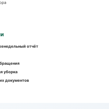
ора
ми
женедельный отчёт
обращения
ая уборка
их документов