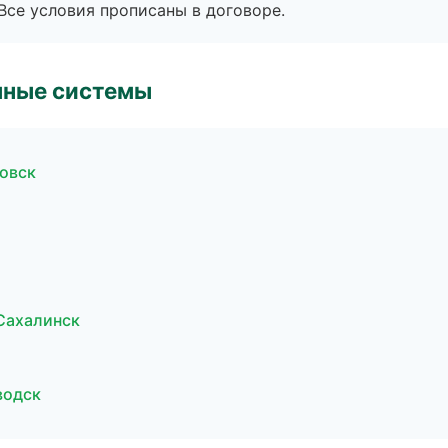
Все условия прописаны в договоре.
чные системы
овск
Сахалинск
водск