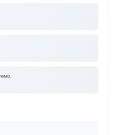
уемо.