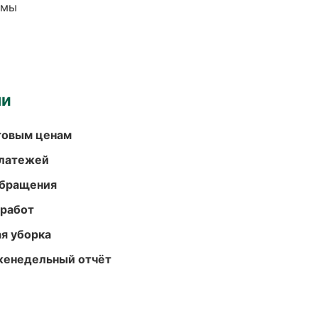
емы
ми
птовым ценам
платежей
обращения
 работ
ая уборка
женедельный отчёт