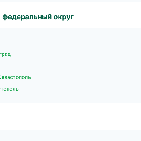
 федеральный округ
град
Севастополь
стополь