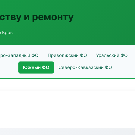
ству и ремонту
е Кров
ро-Западный ФО
Приволжский ФО
Уральский ФО
Южный ФО
Северо-Кавказский ФО