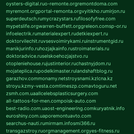
oysters-digital.ru
o-remonte.org
remontdoma.com
myremont.org
portal-remonta.org
vyitikho.ru
mirjon.ru
superdeutsch.ru
mycrazystars.ru
filosofyfree.com
mypetslife.org
warren-buffett.org
greleon.com
sp-or.ru
infoelectrik.ru
materialexpert.ru
detkiexpert.ru
doktorvilechit.ru
vsesvoimirykami.ru
instrumentgid.ru
manikjurinfo.ru
hozjajkainfo.ru
stroimaterials.ru
doktoradvice.ru
selskoehozjajstvo.ru
otopleniehouse.ru
justinterior.ru
chastnyjdom.ru
mojateplica.ru
podelkimaster.ru
landshaftblog.ru
garazhov.com
monamy.net
stroysnami.kz
lcna.kz
stroyu.kz
my-vesta.com
timeszp.com
avtoguru.net
zsmh.com.ua
allcelebsplasticsurgery.com
all-tattoos-for-men.com
poisk-auto.com
best-radio.com.ua
ost-engineering.com
kuryatnik.info
euroshiny.com.ua
poremontuavto.com
searchus-nauti.ru
mirmam.info
smi366.ru
transgazstroy.ru
orgmanagement.org
yes-fitness.ru