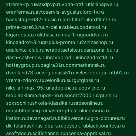
xtreme-rp.ru
wasdpvp.ru
voda-otri.ru
tishinapve.ru
orenferma.ru
avtoservis-avgust.ru
lord-tv.ru
backstage-682-music.ru
lordfilm7.ru
lordfilm13.ru
prime-cars63.ru
un-believable.ru
codetool.ru
legardoauto.ru
lithasa.ru
muz-1.ru
gooddver.ru
kinozadrot-3.ru
qr-plus-promo.ru
2shizashop.ru
udalenka-club.ru
nerabotaetsite.ru
carszona-bu.ru
dash-cash-now.ru
bravoprod.ru
kinozadrot13.ru
hotteygroup.ru
bagira31.ru
dommarketnsk.ru
dveriland73.ru
nis-glonass51.ru
veles-doroga.ru
tb02.ru
vrema-zdorov.ru
velonik.ru
surgutgloss.ru
nike-air-max-95.ru
nadookna.ru
lubov-pic.ru
mobilreklama.ru
pds-nn.ru
socrat2000.ru
vgurin.ru
spksochi.ru
shkola-klassika.ru
sabeonline.ru
mosoblfencing.ru
masteroptica.ru
lucomoria.ru
iration.ru
devanagari.ru
biblioverde.ru
igro-pictures.ru
dk-tulamash.ru
s-dez-s.ru
peysok.ru
blackcountess.ru
asoftdoc.ru
scifichannel.ru
ocenka-appraisal.ru