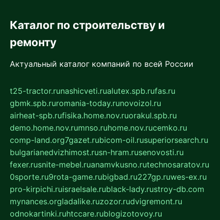
Каталог по строительству и
ремонту
Актуальный каталог компаний по всей России
t25-tractor.ru
nashicveti.ru
alutex.spb.ru
fas.ru
gbmk.spb.ru
romania-today.ru
novoizol.ru
airheat-spb.ru
fisika.home.nov.ru
orakul.spb.ru
demo.home.nov.ru
mnso.ru
home.nov.ru
cemko.ru
comp-land.org
7gazet.ru
bicom-oil.ru
superiorsearch.ru
bulgarianedvizhimost.ru
sn-hram.ru
senovosti.ru
fexer.ru
snite-mebel.ru
anamvkusno.ru
technosaratov.ru
0sporte.ru
9rota-game.ru
bigbad.ru
227gp.ru
wes-ex.ru
pro-kirpichi.ru
israelsale.ru
black-lady.ru
stroy-db.com
mynances.org
ladalike.ru
zozor.ru
dvigremont.ru
odnokartinki.ru
htccare.ru
blogizotovoy.ru