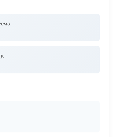
уемо.
у.