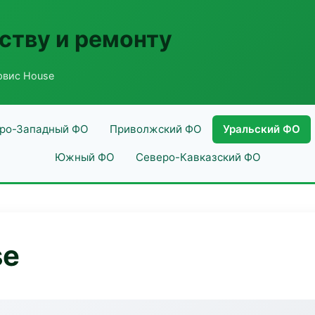
ству и ремонту
рвис House
ро-Западный ФО
Приволжский ФО
Уральский ФО
Южный ФО
Северо-Кавказский ФО
se