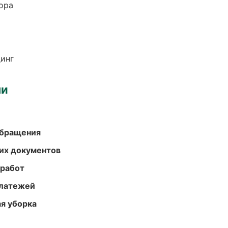
ора
динг
ми
обращения
их документов
 работ
платежей
ая уборка