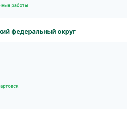
чные работы
ский федеральный округ
артовск