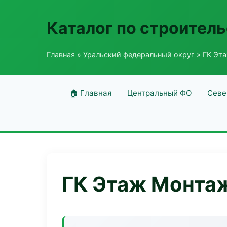
Каталог по строитель
Главная
»
Уральский федеральный округ
» ГК Эт
🏠 Главная
Центральный ФО
Севе
ГК Этаж Монта