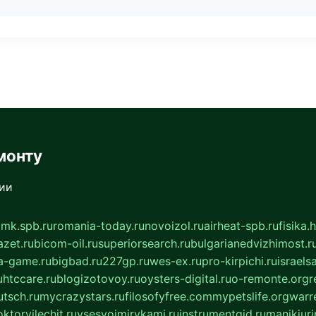
монту
сии
mk.spb.ru
romania-today.ru
novoizol.ru
airheat-spb.ru
fisika.
azet.ru
bicom-oil.ru
superiorsearch.ru
bulgarianedvizhimost.r
a-game.ru
bigbad.ru
227gp.ru
wes-ex.ru
pro-kirpichi.ru
israelsa
u
htccare.ru
blogizotovoy.ru
oysters-digital.ru
o-remonte.org
r
tsch.ru
mycrazystars.ru
filosofyfree.com
mypetslife.org
warr
ktorvilechit.ru
vsesvoimirykami.ru
instrumentgid.ru
manikjuri