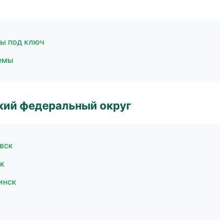
ты под ключ
темы
ский федеральный округ
вск
к
инск