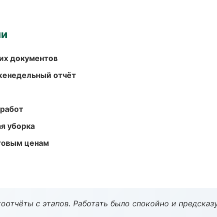
ми
их документов
женедельный отчёт
 работ
ая уборка
птовым ценам
оотчёты с этапов. Работать было спокойно и предсказ