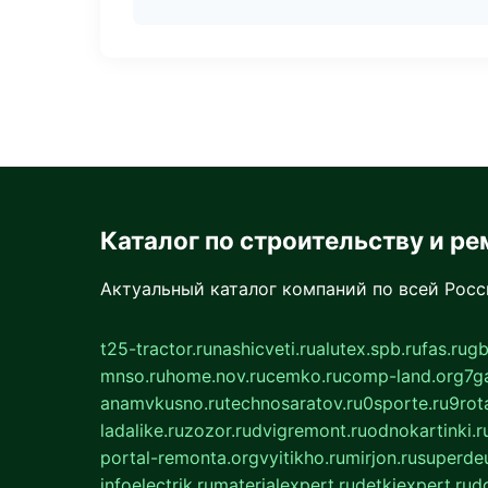
Каталог по строительству и ре
Актуальный каталог компаний по всей Рос
t25-tractor.ru
nashicveti.ru
alutex.spb.ru
fas.ru
gb
mnso.ru
home.nov.ru
cemko.ru
comp-land.org
7g
anamvkusno.ru
technosaratov.ru
0sporte.ru
9rot
ladalike.ru
zozor.ru
dvigremont.ru
odnokartinki.r
portal-remonta.org
vyitikho.ru
mirjon.ru
superdeu
infoelectrik.ru
materialexpert.ru
detkiexpert.ru
do