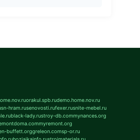
home.nov.ru
orakul.spb.ru
demo.home.nov.ru
u
sn-hram.ru
senovosti.ru
fexer.ru
snite-mebel.ru
le.ru
black-lady.ru
stroy-db.com
mynances.org
emontdoma.com
myremont.org
en-buffett.org
greleon.com
sp-or.ru
nfo.ru
hozjajkainfo.ru
stroimaterials.ru