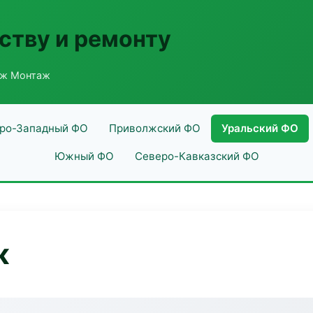
ству и ремонту
аж Монтаж
ро-Западный ФО
Приволжский ФО
Уральский ФО
Южный ФО
Северо-Кавказский ФО
ж