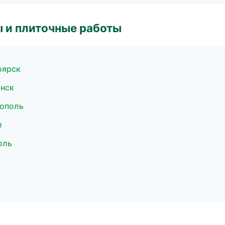
 и плиточные работы
оярск
янск
ополь
л
оль