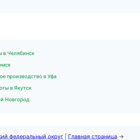
ы в Челябинск
омск
ое производство в Уфа
оты в Якутск
ий Новгород
кий федеральный округ
|
Главная страница
→