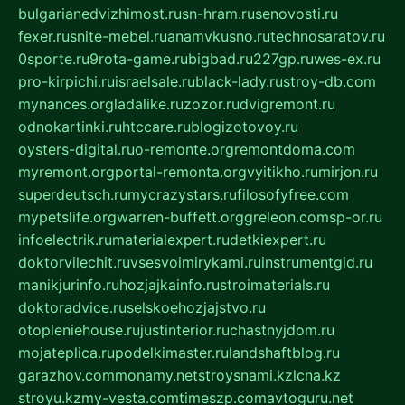
bulgarianedvizhimost.ru
sn-hram.ru
senovosti.ru
fexer.ru
snite-mebel.ru
anamvkusno.ru
technosaratov.ru
0sporte.ru
9rota-game.ru
bigbad.ru
227gp.ru
wes-ex.ru
pro-kirpichi.ru
israelsale.ru
black-lady.ru
stroy-db.com
mynances.org
ladalike.ru
zozor.ru
dvigremont.ru
odnokartinki.ru
htccare.ru
blogizotovoy.ru
oysters-digital.ru
o-remonte.org
remontdoma.com
myremont.org
portal-remonta.org
vyitikho.ru
mirjon.ru
superdeutsch.ru
mycrazystars.ru
filosofyfree.com
mypetslife.org
warren-buffett.org
greleon.com
sp-or.ru
infoelectrik.ru
materialexpert.ru
detkiexpert.ru
doktorvilechit.ru
vsesvoimirykami.ru
instrumentgid.ru
manikjurinfo.ru
hozjajkainfo.ru
stroimaterials.ru
doktoradvice.ru
selskoehozjajstvo.ru
otopleniehouse.ru
justinterior.ru
chastnyjdom.ru
mojateplica.ru
podelkimaster.ru
landshaftblog.ru
garazhov.com
monamy.net
stroysnami.kz
lcna.kz
stroyu.kz
my-vesta.com
timeszp.com
avtoguru.net