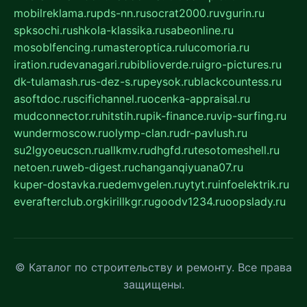
mobilreklama.ru
pds-nn.ru
socrat2000.ru
vgurin.ru
spksochi.ru
shkola-klassika.ru
sabeonline.ru
mosoblfencing.ru
masteroptica.ru
lucomoria.ru
iration.ru
devanagari.ru
biblioverde.ru
igro-pictures.ru
dk-tulamash.ru
s-dez-s.ru
peysok.ru
blackcountess.ru
asoftdoc.ru
scifichannel.ru
ocenka-appraisal.ru
mudconnector.ru
hitstih.ru
pik-finance.ru
vip-surfing.ru
wundermoscow.ru
olymp-clan.ru
dr-pavlush.ru
su2lgyoeucscn.ru
allkmv.ru
dhgfd.ru
tesotomeshell.ru
netoen.ru
web-digest.ru
changanqiyuana07.ru
kuper-dostavka.ru
edemvgelen.ru
ytyt.ru
infoelektrik.ru
everafterclub.org
kirillkgr.ru
goodv1234.ru
oopslady.ru
© Каталог по строительству и ремонту. Все права
защищены.