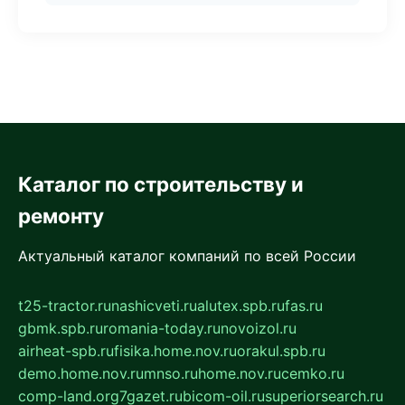
Каталог по строительству и
ремонту
Актуальный каталог компаний по всей России
t25-tractor.ru
nashicveti.ru
alutex.spb.ru
fas.ru
gbmk.spb.ru
romania-today.ru
novoizol.ru
airheat-spb.ru
fisika.home.nov.ru
orakul.spb.ru
demo.home.nov.ru
mnso.ru
home.nov.ru
cemko.ru
comp-land.org
7gazet.ru
bicom-oil.ru
superiorsearch.ru