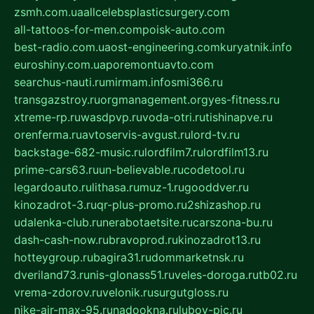
zsmh.com.ua
allcelebsplasticsurgery.com
all-tattoos-for-men.com
poisk-auto.com
best-radio.com.ua
ost-engineering.com
kuryatnik.info
euroshiny.com.ua
poremontuavto.com
searchus-nauti.ru
mirmam.info
smi366.ru
transgazstroy.ru
orgmanagement.org
yes-fitness.ru
xtreme-rp.ru
wasdpvp.ru
voda-otri.ru
tishinapve.ru
orenferma.ru
avtoservis-avgust.ru
lord-tv.ru
backstage-682-music.ru
lordfilm7.ru
lordfilm13.ru
prime-cars63.ru
un-believable.ru
codetool.ru
legardoauto.ru
lithasa.ru
muz-1.ru
gooddver.ru
kinozadrot-3.ru
qr-plus-promo.ru
2shizashop.ru
udalenka-club.ru
nerabotaetsite.ru
carszona-bu.ru
dash-cash-now.ru
bravoprod.ru
kinozadrot13.ru
hotteygroup.ru
bagira31.ru
dommarketnsk.ru
dveriland73.ru
nis-glonass51.ru
veles-doroga.ru
tb02.ru
vrema-zdorov.ru
velonik.ru
surgutgloss.ru
nike-air-max-95.ru
nadookna.ru
lubov-pic.ru