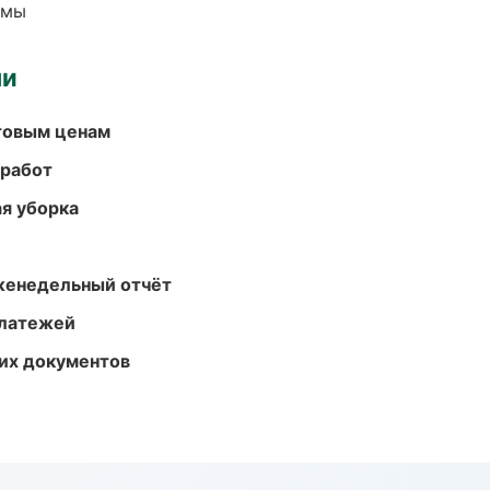
емы
ми
птовым ценам
 работ
ая уборка
женедельный отчёт
платежей
их документов