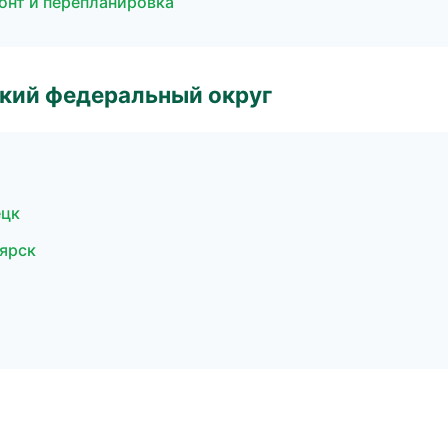
онт и перепланировка
ский федеральный округ
ецк
ярск