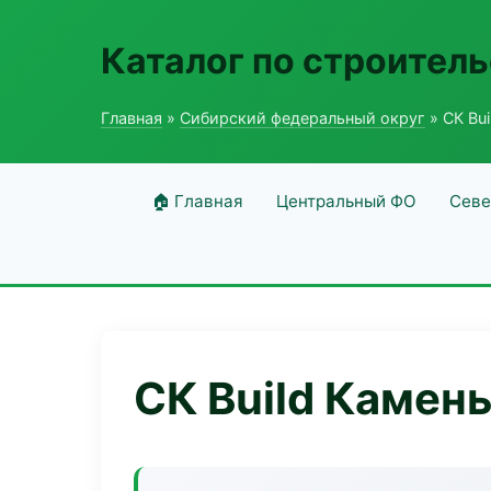
Каталог по строитель
Главная
»
Сибирский федеральный округ
» СК Bui
🏠 Главная
Центральный ФО
Севе
СК Build Камен