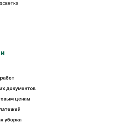
одсветка
ми
 работ
их документов
птовым ценам
платежей
ая уборка