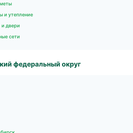
сметы
ы и утепление
 и двери
ные сети
ский федеральный округ
ибирск