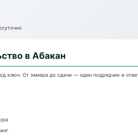
осуточно
ьство в Абакан
од ключ. От замера до сдачи — один подрядчик и отве
ора
динг