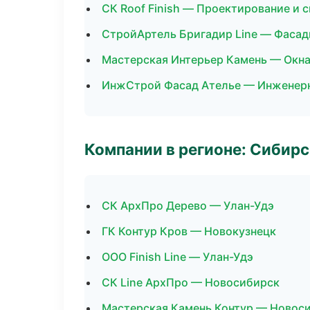
СК Roof Finish — Проектирование и 
СтройАртель Бригадир Line — Фасад
Мастерская Интерьер Камень — Окна
ИнжСтрой Фасад Ателье — Инженер
Компании в регионе: Сибир
СК АрхПро Дерево — Улан-Удэ
ГК Контур Кров — Новокузнецк
ООО Finish Line — Улан-Удэ
СК Line АрхПро — Новосибирск
Мастерская Камень Контур — Новос