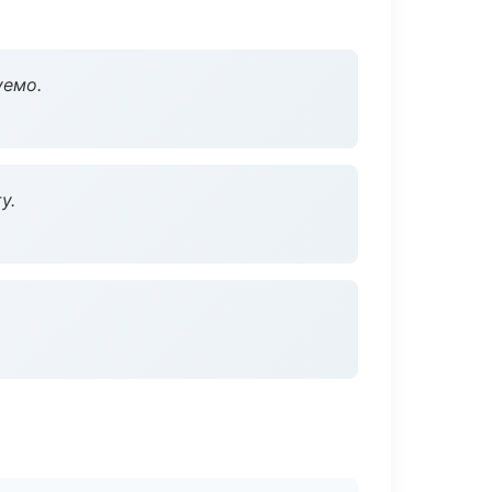
уемо.
у.