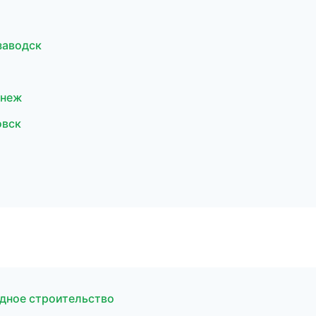
заводск
онеж
овск
дное строительство