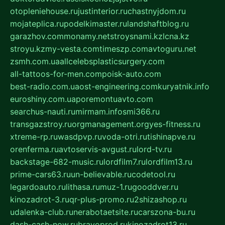
otopleniehouse.ru
justinterior.ru
chastnyjdom.ru
mojateplica.ru
podelkimaster.ru
landshaftblog.ru
garazhov.com
monamy.net
stroysnami.kz
lcna.kz
stroyu.kz
my-vesta.com
timeszp.com
avtoguru.net
zsmh.com.ua
allcelebsplasticsurgery.com
all-tattoos-for-men.com
poisk-auto.com
best-radio.com.ua
ost-engineering.com
kuryatnik.info
euroshiny.com.ua
poremontuavto.com
searchus-nauti.ru
mirmam.info
smi366.ru
transgazstroy.ru
orgmanagement.org
yes-fitness.ru
xtreme-rp.ru
wasdpvp.ru
voda-otri.ru
tishinapve.ru
orenferma.ru
avtoservis-avgust.ru
lord-tv.ru
backstage-682-music.ru
lordfilm7.ru
lordfilm13.ru
prime-cars63.ru
un-believable.ru
codetool.ru
legardoauto.ru
lithasa.ru
muz-1.ru
gooddver.ru
kinozadrot-3.ru
qr-plus-promo.ru
2shizashop.ru
udalenka-club.ru
nerabotaetsite.ru
carszona-bu.ru
dash-cash-now.ru
bravoprod.ru
kinozadrot13.ru