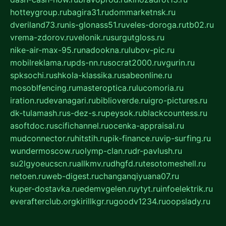
hotteygroup.ru
bagira31.ru
dommarketnsk.ru
dveriland73.ru
nis-glonass51.ru
veles-doroga.ru
tb02.ru
vrema-zdorov.ru
velonik.ru
surgutgloss.ru
nike-air-max-95.ru
nadookna.ru
lubov-pic.ru
mobilreklama.ru
pds-nn.ru
socrat2000.ru
vgurin.ru
spksochi.ru
shkola-klassika.ru
sabeonline.ru
mosoblfencing.ru
masteroptica.ru
lucomoria.ru
iration.ru
devanagari.ru
biblioverde.ru
igro-pictures.ru
dk-tulamash.ru
s-dez-s.ru
peysok.ru
blackcountess.ru
asoftdoc.ru
scifichannel.ru
ocenka-appraisal.ru
mudconnector.ru
hitstih.ru
pik-finance.ru
vip-surfing.ru
wundermoscow.ru
olymp-clan.ru
dr-pavlush.ru
su2lgyoeucscn.ru
allkmv.ru
dhgfd.ru
tesotomeshell.ru
netoen.ru
web-digest.ru
changanqiyuana07.ru
kuper-dostavka.ru
edemvgelen.ru
ytyt.ru
infoelektrik.ru
everafterclub.org
kirillkgr.ru
goodv1234.ru
oopslady.ru