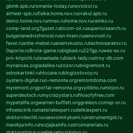
gbmk.spb.ru
romania-today.ru
novoizol.ru
airheat-spb.ru
fisika.home.nov.ru
orakul.spb.ru
demo.home.nov.ru
mnso.ru
home.nov.ru
cemko.ru
comp-land.org
7gazet.ru
bicom-oil.ru
superiorsearch.ru
bulgarianedvizhimost.ru
sn-hram.ru
senovosti.ru
fexer.ru
snite-mebel.ru
anamvkusno.ru
technosaratov.ru
0sporte.ru
9rota-game.ru
bigbad.ru
227gp.ru
wes-ex.ru
pro-kirpichi.ru
israelsale.ru
black-lady.ru
stroy-db.com
mynances.org
ladalike.ru
zozor.ru
dvigremont.ru
odnokartinki.ru
htccare.ru
blogizotovoy.ru
oysters-digital.ru
o-remonte.org
remontdoma.com
myremont.org
portal-remonta.org
vyitikho.ru
mirjon.ru
superdeutsch.ru
mycrazystars.ru
filosofyfree.com
mypetslife.org
warren-buffett.org
greleon.com
sp-or.ru
infoelectrik.ru
materialexpert.ru
detkiexpert.ru
doktorvilechit.ru
vsesvoimirykami.ru
instrumentgid.ru
manikjurinfo.ru
hozjajkainfo.ru
stroimaterials.ru
doktoradvice.ru
selskoehozjajstvo.ru