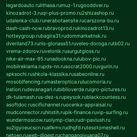
legardoauto.ru
lithasa.ru
muz-1.ru
gooddver.ru
kinozadrot-3.ru
qr-plus-promo.ru
2shizashop.ru
udalenka-club.ru
nerabotaetsite.ru
carszona-bu.ru
dash-cash-now.ru
bravoprod.ru
kinozadrot13.ru
hotteygroup.ru
bagira31.ru
dommarketnsk.ru
dveriland73.ru
nis-glonass51.ru
veles-doroga.ru
tb02.ru
vrema-zdorov.ru
velonik.ru
surgutgloss.ru
nike-air-max-95.ru
nadookna.ru
lubov-pic.ru
mobilreklama.ru
pds-nn.ru
socrat2000.ru
vgurin.ru
spksochi.ru
shkola-klassika.ru
sabeonline.ru
mosoblfencing.ru
masteroptica.ru
lucomoria.ru
iration.ru
devanagari.ru
biblioverde.ru
igro-pictures.ru
dk-tulamash.ru
s-dez-s.ru
peysok.ru
blackcountess.ru
asoftdoc.ru
scifichannel.ru
ocenka-appraisal.ru
mudconnector.ru
hitstih.ru
pik-finance.ru
vip-surfing.ru
wundermoscow.ru
olymp-clan.ru
dr-pavlush.ru
su2lgyoeucscn.ru
allkmv.ru
dhgfd.ru
tesotomeshell.ru
netoen.ru
web-digest.ru
changanqiyuana07.ru