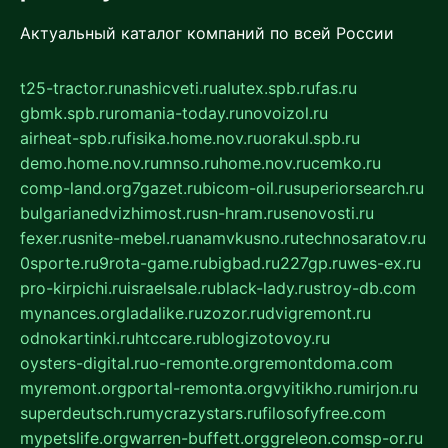
Актуальный каталог компаний по всей России
t25-tractor.ru
nashicveti.ru
alutex.spb.ru
fas.ru
gbmk.spb.ru
romania-today.ru
novoizol.ru
airheat-spb.ru
fisika.home.nov.ru
orakul.spb.ru
demo.home.nov.ru
mnso.ru
home.nov.ru
cemko.ru
comp-land.org
7gazet.ru
bicom-oil.ru
superiorsearch.ru
bulgarianedvizhimost.ru
sn-hram.ru
senovosti.ru
fexer.ru
snite-mebel.ru
anamvkusno.ru
technosaratov.ru
0sporte.ru
9rota-game.ru
bigbad.ru
227gp.ru
wes-ex.ru
pro-kirpichi.ru
israelsale.ru
black-lady.ru
stroy-db.com
mynances.org
ladalike.ru
zozor.ru
dvigremont.ru
odnokartinki.ru
htccare.ru
blogizotovoy.ru
oysters-digital.ru
o-remonte.org
remontdoma.com
myremont.org
portal-remonta.org
vyitikho.ru
mirjon.ru
superdeutsch.ru
mycrazystars.ru
filosofyfree.com
mypetslife.org
warren-buffett.org
greleon.com
sp-or.ru