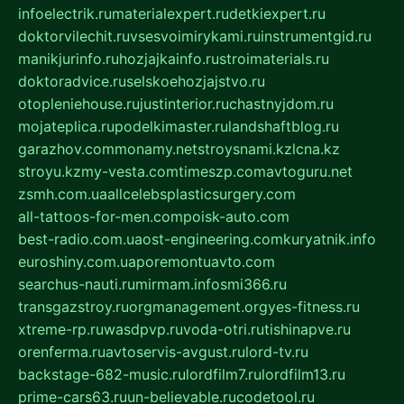
infoelectrik.ru
materialexpert.ru
detkiexpert.ru
doktorvilechit.ru
vsesvoimirykami.ru
instrumentgid.ru
manikjurinfo.ru
hozjajkainfo.ru
stroimaterials.ru
doktoradvice.ru
selskoehozjajstvo.ru
otopleniehouse.ru
justinterior.ru
chastnyjdom.ru
mojateplica.ru
podelkimaster.ru
landshaftblog.ru
garazhov.com
monamy.net
stroysnami.kz
lcna.kz
stroyu.kz
my-vesta.com
timeszp.com
avtoguru.net
zsmh.com.ua
allcelebsplasticsurgery.com
all-tattoos-for-men.com
poisk-auto.com
best-radio.com.ua
ost-engineering.com
kuryatnik.info
euroshiny.com.ua
poremontuavto.com
searchus-nauti.ru
mirmam.info
smi366.ru
transgazstroy.ru
orgmanagement.org
yes-fitness.ru
xtreme-rp.ru
wasdpvp.ru
voda-otri.ru
tishinapve.ru
orenferma.ru
avtoservis-avgust.ru
lord-tv.ru
backstage-682-music.ru
lordfilm7.ru
lordfilm13.ru
prime-cars63.ru
un-believable.ru
codetool.ru