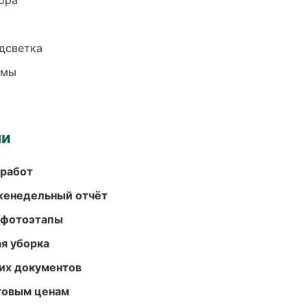
ора
одсветка
емы
ми
 работ
женедельный отчёт
 фотоэтапы
ая уборка
их документов
птовым ценам