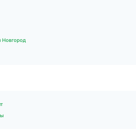
 Новгород
нт
мы