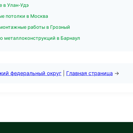
е в Улан-Удэ
е потолки в Москва
монтажные работы в Грозный
во металлоконструкций в Барнаул
ский федеральный округ
|
Главная страница
→