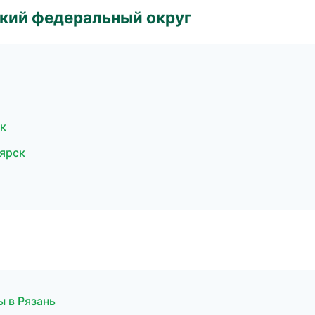
ский федеральный округ
цк
ярск
 в Рязань