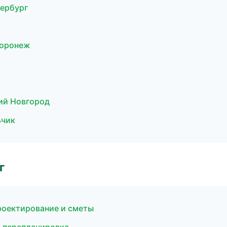
тербург
Воронеж
ь
ий Новгород
ьчик
г
роектирование и сметы