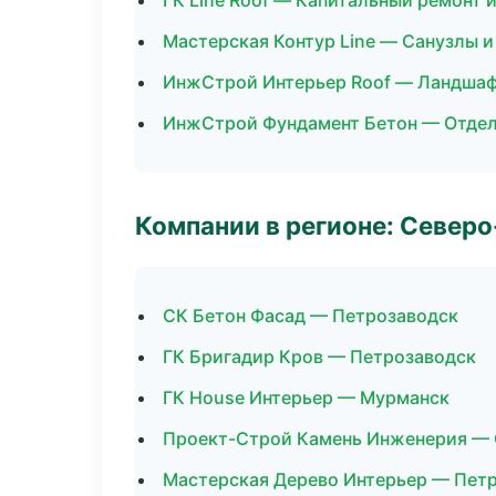
ГК Line Roof — Капитальный ремонт 
Мастерская Контур Line — Санузлы 
ИнжСтрой Интерьер Roof — Ландшаф
ИнжСтрой Фундамент Бетон — Отдел
Компании в регионе: Север
СК Бетон Фасад — Петрозаводск
ГК Бригадир Кров — Петрозаводск
ГК House Интерьер — Мурманск
Проект-Строй Камень Инженерия — 
Мастерская Дерево Интерьер — Пет