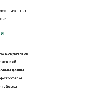
электричество
динг
ми
их документов
платежей
птовым ценам
 фотоэтапы
ая уборка