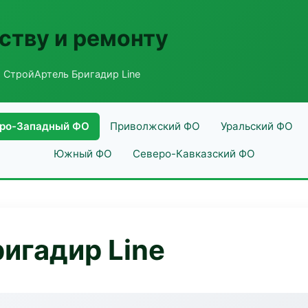
ству и ремонту
 СтройАртель Бригадир Line
ро-Западный ФО
Приволжский ФО
Уральский ФО
Южный ФО
Северо-Кавказский ФО
игадир Line