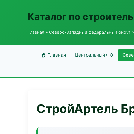
Каталог по строитель
Главная
»
Северо-Западный федеральный округ
»
🏠 Главная
Центральный ФО
Севе
СтройАртель Бр