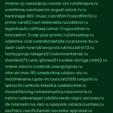
xtreme-rp.ru
wasdpvp.ru
voda-otri.ru
tishinapve.ru
orenferma.ru
avtoservis-avgust.ru
lord-tv.ru
backstage-682-music.ru
lordfilm7.ru
lordfilm13.ru
prime-cars63.ru
un-believable.ru
codetool.ru
legardoauto.ru
lithasa.ru
muz-1.ru
gooddver.ru
kinozadrot-3.ru
qr-plus-promo.ru
2shizashop.ru
udalenka-club.ru
nerabotaetsite.ru
carszona-bu.ru
dash-cash-now.ru
bravoprod.ru
kinozadrot13.ru
hotteygroup.ru
bagira31.ru
dommarketnsk.ru
dveriland73.ru
nis-glonass51.ru
veles-doroga.ru
tb02.ru
vrema-zdorov.ru
velonik.ru
surgutgloss.ru
nike-air-max-95.ru
nadookna.ru
lubov-pic.ru
mobilreklama.ru
pds-nn.ru
socrat2000.ru
vgurin.ru
spksochi.ru
shkola-klassika.ru
sabeonline.ru
mosoblfencing.ru
masteroptica.ru
lucomoria.ru
iration.ru
devanagari.ru
biblioverde.ru
igro-pictures.ru
dk-tulamash.ru
s-dez-s.ru
peysok.ru
blackcountess.ru
asoftdoc.ru
scifichannel.ru
ocenka-appraisal.ru