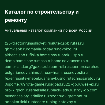
Каталог по строительству и
ремонту
Актуальный каталог компаний по всей России
t25-tractor.ru
nashicveti.ru
alutex.spb.ru
fas.ru
gbmk.spb.ru
romania-today.ru
novoizol.ru
airheat-spb.ru
fisika.home.nov.ru
orakul.spb.ru
demo.home.nov.ru
mnso.ru
home.nov.ru
cemko.ru
comp-land.org
7gazet.ru
bicom-oil.ru
superiorsearch.ru
bulgarianedvizhimost.ru
sn-hram.ru
senovosti.ru
fexer.ru
snite-mebel.ru
anamvkusno.ru
technosaratov.ru
0sporte.ru
9rota-game.ru
bigbad.ru
227gp.ru
wes-ex.ru
pro-kirpichi.ru
israelsale.ru
black-lady.ru
stroy-db.com
mynances.org
ladalike.ru
zozor.ru
dvigremont.ru
odnokartinki.ru
htccare.ru
blogizotovoy.ru