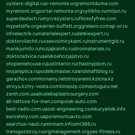
oysters-digital.ru
o-remonte.org
remontdoma.com
myremont.org
portal-remonta.org
vyitikho.ru
mirjon.ru
superdeutsch.ru
mycrazystars.ru
filosofyfree.com
mypetslife.org
warren-buffett.org
greleon.com
sp-or.ru
infoelectrik.ru
materialexpert.ru
detkiexpert.ru
doktorvilechit.ru
vsesvoimirykami.ru
instrumentgid.ru
manikjurinfo.ru
hozjajkainfo.ru
stroimaterials.ru
doktoradvice.ru
selskoehozjajstvo.ru
otopleniehouse.ru
justinterior.ru
chastnyjdom.ru
mojateplica.ru
podelkimaster.ru
landshaftblog.ru
garazhov.com
monamy.net
stroysnami.kz
lcna.kz
stroyu.kz
my-vesta.com
timeszp.com
avtoguru.net
zsmh.com.ua
allcelebsplasticsurgery.com
all-tattoos-for-men.com
poisk-auto.com
best-radio.com.ua
ost-engineering.com
kuryatnik.info
euroshiny.com.ua
poremontuavto.com
searchus-nauti.ru
mirmam.info
smi366.ru
transgazstroy.ru
orgmanagement.org
yes-fitness.ru