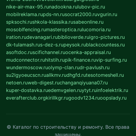
nike-air-max-95.ru
nadookna.ru
lubov-pic.ru
mobilreklama.ru
pds-nn.ru
socrat2000.ru
vgurin.ru
spksochi.ru
shkola-klassika.ru
sabeonline.ru
mosoblfencing.ru
masteroptica.ru
lucomoria.ru
iration.ru
devanagari.ru
biblioverde.ru
igro-pictures.ru
dk-tulamash.ru
s-dez-s.ru
peysok.ru
blackcountess.ru
asoftdoc.ru
scifichannel.ru
ocenka-appraisal.ru
mudconnector.ru
hitstih.ru
pik-finance.ru
vip-surfing.ru
wundermoscow.ru
olymp-clan.ru
dr-pavlush.ru
su2lgyoeucscn.ru
allkmv.ru
dhgfd.ru
tesotomeshell.ru
netoen.ru
web-digest.ru
changanqiyuana07.ru
kuper-dostavka.ru
edemvgelen.ru
ytyt.ru
infoelektrik.ru
everafterclub.org
kirillkgr.ru
goodv1234.ru
oopslady.ru
© Каталог по строительству и ремонту. Все права
защищены.