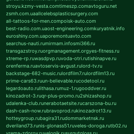
stroyu.kz
my-vesta.com
timeszp.com
avtoguru.net
zsmh.com.ua
allcelebsplasticsurgery.com
all-tattoos-for-men.com
poisk-auto.com
best-radio.com.ua
ost-engineering.com
kuryatnik.info
euroshiny.com.ua
poremontuavto.com
searchus-nauti.ru
mirmam.info
smi366.ru
transgazstroy.ru
orgmanagement.org
yes-fitness.ru
xtreme-rp.ru
wasdpvp.ru
voda-otri.ru
tishinapve.ru
orenferma.ru
avtoservis-avgust.ru
lord-tv.ru
backstage-682-music.ru
lordfilm7.ru
lordfilm13.ru
prime-cars63.ru
un-believable.ru
codetool.ru
legardoauto.ru
lithasa.ru
muz-1.ru
gooddver.ru
kinozadrot-3.ru
qr-plus-promo.ru
2shizashop.ru
udalenka-club.ru
nerabotaetsite.ru
carszona-bu.ru
dash-cash-now.ru
bravoprod.ru
kinozadrot13.ru
hotteygroup.ru
bagira31.ru
dommarketnsk.ru
dveriland73.ru
nis-glonass51.ru
veles-doroga.ru
tb02.ru
vrema-zdorov.ru
velonik.ru
surgutgloss.ru