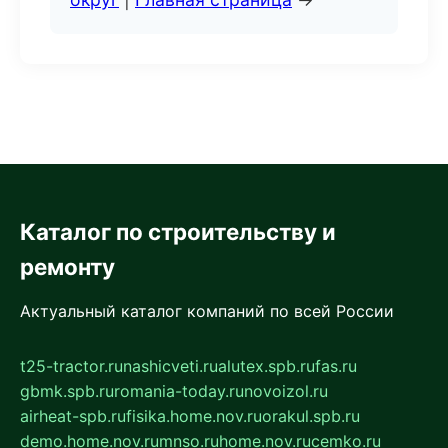
Каталог по строительству и
ремонту
Актуальный каталог компаний по всей России
t25-tractor.ru
nashicveti.ru
alutex.spb.ru
fas.ru
gbmk.spb.ru
romania-today.ru
novoizol.ru
airheat-spb.ru
fisika.home.nov.ru
orakul.spb.ru
demo.home.nov.ru
mnso.ru
home.nov.ru
cemko.ru