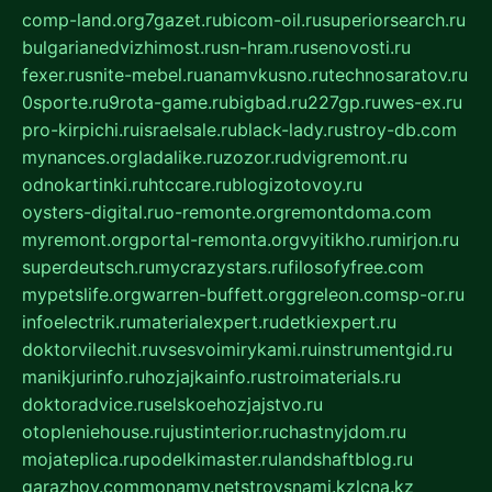
comp-land.org
7gazet.ru
bicom-oil.ru
superiorsearch.ru
bulgarianedvizhimost.ru
sn-hram.ru
senovosti.ru
fexer.ru
snite-mebel.ru
anamvkusno.ru
technosaratov.ru
0sporte.ru
9rota-game.ru
bigbad.ru
227gp.ru
wes-ex.ru
pro-kirpichi.ru
israelsale.ru
black-lady.ru
stroy-db.com
mynances.org
ladalike.ru
zozor.ru
dvigremont.ru
odnokartinki.ru
htccare.ru
blogizotovoy.ru
oysters-digital.ru
o-remonte.org
remontdoma.com
myremont.org
portal-remonta.org
vyitikho.ru
mirjon.ru
superdeutsch.ru
mycrazystars.ru
filosofyfree.com
mypetslife.org
warren-buffett.org
greleon.com
sp-or.ru
infoelectrik.ru
materialexpert.ru
detkiexpert.ru
doktorvilechit.ru
vsesvoimirykami.ru
instrumentgid.ru
manikjurinfo.ru
hozjajkainfo.ru
stroimaterials.ru
doktoradvice.ru
selskoehozjajstvo.ru
otopleniehouse.ru
justinterior.ru
chastnyjdom.ru
mojateplica.ru
podelkimaster.ru
landshaftblog.ru
garazhov.com
monamy.net
stroysnami.kz
lcna.kz