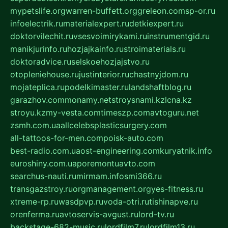
mypetslife.org
warren-buffett.org
greleon.com
sp-or.ru
infoelectrik.ru
materialexpert.ru
detkiexpert.ru
doktorvilechit.ru
vsesvoimirykami.ru
instrumentgid.ru
manikjurinfo.ru
hozjajkainfo.ru
stroimaterials.ru
doktoradvice.ru
selskoehozjajstvo.ru
otopleniehouse.ru
justinterior.ru
chastnyjdom.ru
mojateplica.ru
podelkimaster.ru
landshaftblog.ru
garazhov.com
monamy.net
stroysnami.kz
lcna.kz
stroyu.kz
my-vesta.com
timeszp.com
avtoguru.net
zsmh.com.ua
allcelebsplasticsurgery.com
all-tattoos-for-men.com
poisk-auto.com
best-radio.com.ua
ost-engineering.com
kuryatnik.info
euroshiny.com.ua
poremontuavto.com
searchus-nauti.ru
mirmam.info
smi366.ru
transgazstroy.ru
orgmanagement.org
yes-fitness.ru
xtreme-rp.ru
wasdpvp.ru
voda-otri.ru
tishinapve.ru
orenferma.ru
avtoservis-avgust.ru
lord-tv.ru
backstage-682-music.ru
lordfilm7.ru
lordfilm13.ru