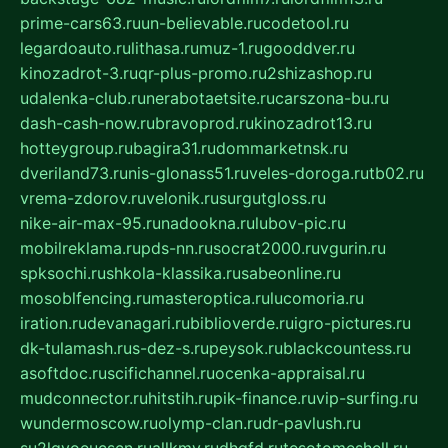
prime-cars63.ru
un-believable.ru
codetool.ru
legardoauto.ru
lithasa.ru
muz-1.ru
gooddver.ru
kinozadrot-3.ru
qr-plus-promo.ru
2shizashop.ru
udalenka-club.ru
nerabotaetsite.ru
carszona-bu.ru
dash-cash-now.ru
bravoprod.ru
kinozadrot13.ru
hotteygroup.ru
bagira31.ru
dommarketnsk.ru
dveriland73.ru
nis-glonass51.ru
veles-doroga.ru
tb02.ru
vrema-zdorov.ru
velonik.ru
surgutgloss.ru
nike-air-max-95.ru
nadookna.ru
lubov-pic.ru
mobilreklama.ru
pds-nn.ru
socrat2000.ru
vgurin.ru
spksochi.ru
shkola-klassika.ru
sabeonline.ru
mosoblfencing.ru
masteroptica.ru
lucomoria.ru
iration.ru
devanagari.ru
biblioverde.ru
igro-pictures.ru
dk-tulamash.ru
s-dez-s.ru
peysok.ru
blackcountess.ru
asoftdoc.ru
scifichannel.ru
ocenka-appraisal.ru
mudconnector.ru
hitstih.ru
pik-finance.ru
vip-surfing.ru
wundermoscow.ru
olymp-clan.ru
dr-pavlush.ru