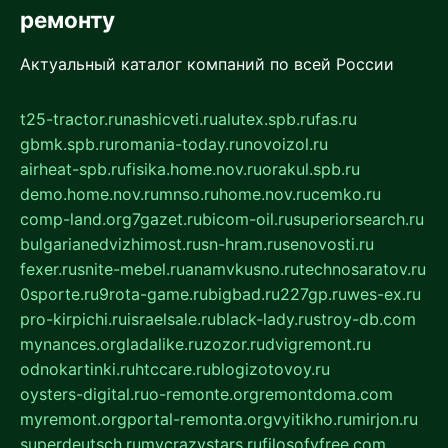
ремонту
Актуальный каталог компаний по всей России
t25-tractor.ru
nashicveti.ru
alutex.spb.ru
fas.ru
gbmk.spb.ru
romania-today.ru
novoizol.ru
airheat-spb.ru
fisika.home.nov.ru
orakul.spb.ru
demo.home.nov.ru
mnso.ru
home.nov.ru
cemko.ru
comp-land.org
7gazet.ru
bicom-oil.ru
superiorsearch.ru
bulgarianedvizhimost.ru
sn-hram.ru
senovosti.ru
fexer.ru
snite-mebel.ru
anamvkusno.ru
technosaratov.ru
0sporte.ru
9rota-game.ru
bigbad.ru
227gp.ru
wes-ex.ru
pro-kirpichi.ru
israelsale.ru
black-lady.ru
stroy-db.com
mynances.org
ladalike.ru
zozor.ru
dvigremont.ru
odnokartinki.ru
htccare.ru
blogizotovoy.ru
oysters-digital.ru
o-remonte.org
remontdoma.com
myremont.org
portal-remonta.org
vyitikho.ru
mirjon.ru
superdeutsch.ru
mycrazystars.ru
filosofyfree.com