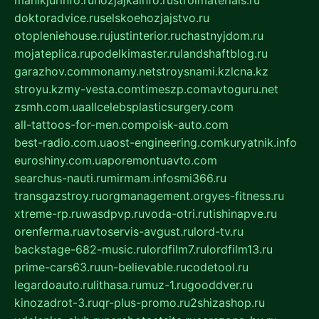
manikjurinfo.ru
hozjajkainfo.ru
stroimaterials.ru
doktoradvice.ru
selskoehozjajstvo.ru
otopleniehouse.ru
justinterior.ru
chastnyjdom.ru
mojateplica.ru
podelkimaster.ru
landshaftblog.ru
garazhov.com
monamy.net
stroysnami.kz
lcna.kz
stroyu.kz
my-vesta.com
timeszp.com
avtoguru.net
zsmh.com.ua
allcelebsplasticsurgery.com
all-tattoos-for-men.com
poisk-auto.com
best-radio.com.ua
ost-engineering.com
kuryatnik.info
euroshiny.com.ua
poremontuavto.com
searchus-nauti.ru
mirmam.info
smi366.ru
transgazstroy.ru
orgmanagement.org
yes-fitness.ru
xtreme-rp.ru
wasdpvp.ru
voda-otri.ru
tishinapve.ru
orenferma.ru
avtoservis-avgust.ru
lord-tv.ru
backstage-682-music.ru
lordfilm7.ru
lordfilm13.ru
prime-cars63.ru
un-believable.ru
codetool.ru
legardoauto.ru
lithasa.ru
muz-1.ru
gooddver.ru
kinozadrot-3.ru
qr-plus-promo.ru
2shizashop.ru