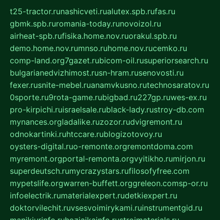
t25-tractor.ru
nashicveti.ru
alutex.spb.ru
fas.ru
gbmk.spb.ru
romania-today.ru
novoizol.ru
airheat-spb.ru
fisika.home.nov.ru
orakul.spb.ru
demo.home.nov.ru
mnso.ru
home.nov.ru
cemko.ru
comp-land.org
7gazet.ru
bicom-oil.ru
superiorsearch.ru
bulgarianedvizhimost.ru
sn-hram.ru
senovosti.ru
fexer.ru
snite-mebel.ru
anamvkusno.ru
technosaratov.ru
0sporte.ru
9rota-game.ru
bigbad.ru
227gp.ru
wes-ex.ru
pro-kirpichi.ru
israelsale.ru
black-lady.ru
stroy-db.com
mynances.org
ladalike.ru
zozor.ru
dvigremont.ru
odnokartinki.ru
htccare.ru
blogizotovoy.ru
oysters-digital.ru
o-remonte.org
remontdoma.com
myremont.org
portal-remonta.org
vyitikho.ru
mirjon.ru
superdeutsch.ru
mycrazystars.ru
filosofyfree.com
mypetslife.org
warren-buffett.org
greleon.com
sp-or.ru
infoelectrik.ru
materialexpert.ru
detkiexpert.ru
doktorvilechit.ru
vsesvoimirykami.ru
instrumentgid.ru