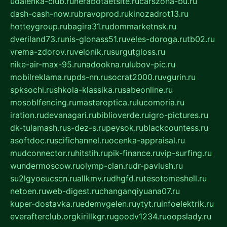
udalenka-club.ru
nerabotaetsite.ru
carszona-bu.ru
dash-cash-now.ru
bravoprod.ru
kinozadrot13.ru
hotteygroup.ru
bagira31.ru
dommarketnsk.ru
dveriland73.ru
nis-glonass51.ru
veles-doroga.ru
tb02.ru
vrema-zdorov.ru
velonik.ru
surgutgloss.ru
nike-air-max-95.ru
nadookna.ru
lubov-pic.ru
mobilreklama.ru
pds-nn.ru
socrat2000.ru
vgurin.ru
spksochi.ru
shkola-klassika.ru
sabeonline.ru
mosoblfencing.ru
masteroptica.ru
lucomoria.ru
iration.ru
devanagari.ru
biblioverde.ru
igro-pictures.ru
dk-tulamash.ru
s-dez-s.ru
peysok.ru
blackcountess.ru
asoftdoc.ru
scifichannel.ru
ocenka-appraisal.ru
mudconnector.ru
hitstih.ru
pik-finance.ru
vip-surfing.ru
wundermoscow.ru
olymp-clan.ru
dr-pavlush.ru
su2lgyoeucscn.ru
allkmv.ru
dhgfd.ru
tesotomeshell.ru
netoen.ru
web-digest.ru
changanqiyuana07.ru
kuper-dostavka.ru
edemvgelen.ru
ytyt.ru
infoelektrik.ru
everafterclub.org
kirillkgr.ru
goodv1234.ru
oopslady.ru