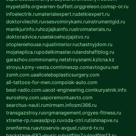
mypetslife.org
warren-buffett.org
greleon.com
sp-or.ru
infoelectrik.ru
materialexpert.ru
detkiexpert.ru
doktorvilechit.ru
vsesvoimirykami.ru
instrumentgid.ru
manikjurinfo.ru
hozjajkainfo.ru
stroimaterials.ru
doktoradvice.ru
selskoehozjajstvo.ru
otopleniehouse.ru
justinterior.ru
chastnyjdom.ru
mojateplica.ru
podelkimaster.ru
landshaftblog.ru
garazhov.com
monamy.net
stroysnami.kz
lcna.kz
stroyu.kz
my-vesta.com
timeszp.com
avtoguru.net
zsmh.com.ua
allcelebsplasticsurgery.com
all-tattoos-for-men.com
poisk-auto.com
best-radio.com.ua
ost-engineering.com
kuryatnik.info
euroshiny.com.ua
poremontuavto.com
searchus-nauti.ru
mirmam.info
smi366.ru
transgazstroy.ru
orgmanagement.org
yes-fitness.ru
xtreme-rp.ru
wasdpvp.ru
voda-otri.ru
tishinapve.ru
orenferma.ru
avtoservis-avgust.ru
lord-tv.ru
backstage-682-music.ru
lordfilm7.ru
lordfilm13.ru