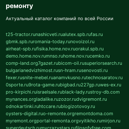
ремонту
Актуальный каталог компаний по всей России
t25-tractor.ru
nashicveti.ru
alutex.spb.ru
fas.ru
gbmk.spb.ru
romania-today.ru
novoizol.ru
airheat-spb.ru
fisika.home.nov.ru
orakul.spb.ru
demo.home.nov.ru
mnso.ru
home.nov.ru
cemko.ru
comp-land.org
7gazet.ru
bicom-oil.ru
superiorsearch.ru
bulgarianedvizhimost.ru
sn-hram.ru
senovosti.ru
fexer.ru
snite-mebel.ru
anamvkusno.ru
technosaratov.ru
0sporte.ru
9rota-game.ru
bigbad.ru
227gp.ru
wes-ex.ru
pro-kirpichi.ru
israelsale.ru
black-lady.ru
stroy-db.com
mynances.org
ladalike.ru
zozor.ru
dvigremont.ru
odnokartinki.ru
htccare.ru
blogizotovoy.ru
oysters-digital.ru
o-remonte.org
remontdoma.com
myremont.org
portal-remonta.org
vyitikho.ru
mirjon.ru
superdeutsch.ru
mycrazystars.ru
filosofyfree.com