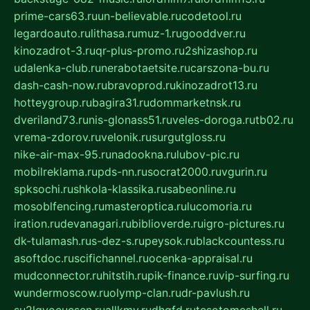
prime-cars63.ru
un-believable.ru
codetool.ru
legardoauto.ru
lithasa.ru
muz-1.ru
gooddver.ru
kinozadrot-3.ru
qr-plus-promo.ru
2shizashop.ru
udalenka-club.ru
nerabotaetsite.ru
carszona-bu.ru
dash-cash-now.ru
bravoprod.ru
kinozadrot13.ru
hotteygroup.ru
bagira31.ru
dommarketnsk.ru
dveriland73.ru
nis-glonass51.ru
veles-doroga.ru
tb02.ru
vrema-zdorov.ru
velonik.ru
surgutgloss.ru
nike-air-max-95.ru
nadookna.ru
lubov-pic.ru
mobilreklama.ru
pds-nn.ru
socrat2000.ru
vgurin.ru
spksochi.ru
shkola-klassika.ru
sabeonline.ru
mosoblfencing.ru
masteroptica.ru
lucomoria.ru
iration.ru
devanagari.ru
biblioverde.ru
igro-pictures.ru
dk-tulamash.ru
s-dez-s.ru
peysok.ru
blackcountess.ru
asoftdoc.ru
scifichannel.ru
ocenka-appraisal.ru
mudconnector.ru
hitstih.ru
pik-finance.ru
vip-surfing.ru
wundermoscow.ru
olymp-clan.ru
dr-pavlush.ru