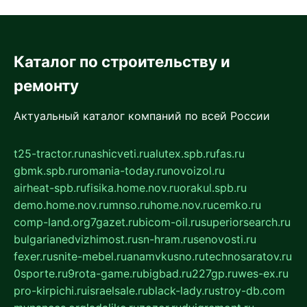
Каталог по строительству и
ремонту
Актуальный каталог компаний по всей России
t25-tractor.ru
nashicveti.ru
alutex.spb.ru
fas.ru
gbmk.spb.ru
romania-today.ru
novoizol.ru
airheat-spb.ru
fisika.home.nov.ru
orakul.spb.ru
demo.home.nov.ru
mnso.ru
home.nov.ru
cemko.ru
comp-land.org
7gazet.ru
bicom-oil.ru
superiorsearch.ru
bulgarianedvizhimost.ru
sn-hram.ru
senovosti.ru
fexer.ru
snite-mebel.ru
anamvkusno.ru
technosaratov.ru
0sporte.ru
9rota-game.ru
bigbad.ru
227gp.ru
wes-ex.ru
pro-kirpichi.ru
israelsale.ru
black-lady.ru
stroy-db.com