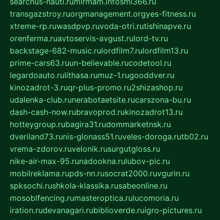
searchus-nauti.ru
mirmam.info
smi366.ru
transgazstroy.ru
orgmanagement.org
yes-fitness.ru
xtreme-rp.ru
wasdpvp.ru
voda-otri.ru
tishinapve.ru
orenferma.ru
avtoservis-avgust.ru
lord-tv.ru
backstage-682-music.ru
lordfilm7.ru
lordfilm13.ru
prime-cars63.ru
un-believable.ru
codetool.ru
legardoauto.ru
lithasa.ru
muz-1.ru
gooddver.ru
kinozadrot-3.ru
qr-plus-promo.ru
2shizashop.ru
udalenka-club.ru
nerabotaetsite.ru
carszona-bu.ru
dash-cash-now.ru
bravoprod.ru
kinozadrot13.ru
hotteygroup.ru
bagira31.ru
dommarketnsk.ru
dveriland73.ru
nis-glonass51.ru
veles-doroga.ru
tb02.ru
vrema-zdorov.ru
velonik.ru
surgutgloss.ru
nike-air-max-95.ru
nadookna.ru
lubov-pic.ru
mobilreklama.ru
pds-nn.ru
socrat2000.ru
vgurin.ru
spksochi.ru
shkola-klassika.ru
sabeonline.ru
mosoblfencing.ru
masteroptica.ru
lucomoria.ru
iration.ru
devanagari.ru
biblioverde.ru
igro-pictures.ru