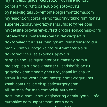
mynances.org
ladalike.ru
zozor.ru
dvigremont.ru
odnokartinki.ru
htccare.ru
blogizotovoy.ru
oysters-digital.ru
o-remonte.org
remontdoma.com
myremont.org
portal-remonta.org
vyitikho.ru
mirjon.ru
superdeutsch.ru
mycrazystars.ru
filosofyfree.com
mypetslife.org
warren-buffett.org
greleon.com
sp-or.ru
infoelectrik.ru
materialexpert.ru
detkiexpert.ru
doktorvilechit.ru
vsesvoimirykami.ru
instrumentgid.ru
manikjurinfo.ru
hozjajkainfo.ru
stroimaterials.ru
doktoradvice.ru
selskoehozjajstvo.ru
otopleniehouse.ru
justinterior.ru
chastnyjdom.ru
mojateplica.ru
podelkimaster.ru
landshaftblog.ru
garazhov.com
monamy.net
stroysnami.kz
lcna.kz
stroyu.kz
my-vesta.com
timeszp.com
avtoguru.net
zsmh.com.ua
allcelebsplasticsurgery.com
all-tattoos-for-men.com
poisk-auto.com
best-radio.com.ua
ost-engineering.com
kuryatnik.info
euroshiny.com.ua
poremontuavto.com