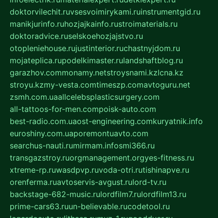
doktorvilechit.ru
vsesvoimirykami.ru
instrumentgid.ru
manikjurinfo.ru
hozjajkainfo.ru
stroimaterials.ru
doktoradvice.ru
selskoehozjajstvo.ru
otopleniehouse.ru
justinterior.ru
chastnyjdom.ru
mojateplica.ru
podelkimaster.ru
landshaftblog.ru
garazhov.com
monamy.net
stroysnami.kz
lcna.kz
stroyu.kz
my-vesta.com
timeszp.com
avtoguru.net
zsmh.com.ua
allcelebsplasticsurgery.com
all-tattoos-for-men.com
poisk-auto.com
best-radio.com.ua
ost-engineering.com
kuryatnik.info
euroshiny.com.ua
poremontuavto.com
searchus-nauti.ru
mirmam.info
smi366.ru
transgazstroy.ru
orgmanagement.org
yes-fitness.ru
xtreme-rp.ru
wasdpvp.ru
voda-otri.ru
tishinapve.ru
orenferma.ru
avtoservis-avgust.ru
lord-tv.ru
backstage-682-music.ru
lordfilm7.ru
lordfilm13.ru
prime-cars63.ru
un-believable.ru
codetool.ru