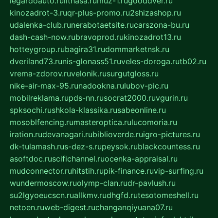
legardoauto.ru
lithasa.ru
muz-1.ru
gooddver.ru
kinozadrot-3.ru
qr-plus-promo.ru
2shizashop.ru
udalenka-club.ru
nerabotaetsite.ru
carszona-bu.ru
dash-cash-now.ru
bravoprod.ru
kinozadrot13.ru
hotteygroup.ru
bagira31.ru
dommarketnsk.ru
dveriland73.ru
nis-glonass51.ru
veles-doroga.ru
tb02.ru
vrema-zdorov.ru
velonik.ru
surgutgloss.ru
nike-air-max-95.ru
nadookna.ru
lubov-pic.ru
mobilreklama.ru
pds-nn.ru
socrat2000.ru
vgurin.ru
spksochi.ru
shkola-klassika.ru
sabeonline.ru
mosoblfencing.ru
masteroptica.ru
lucomoria.ru
iration.ru
devanagari.ru
biblioverde.ru
igro-pictures.ru
dk-tulamash.ru
s-dez-s.ru
peysok.ru
blackcountess.ru
asoftdoc.ru
scifichannel.ru
ocenka-appraisal.ru
mudconnector.ru
hitstih.ru
pik-finance.ru
vip-surfing.ru
wundermoscow.ru
olymp-clan.ru
dr-pavlush.ru
su2lgyoeucscn.ru
allkmv.ru
dhgfd.ru
tesotomeshell.ru
netoen.ru
web-digest.ru
changanqiyuana07.ru