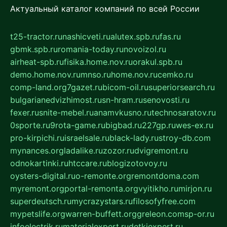
Актуальный каталог компаний по всей России
t25-tractor.ru
nashicveti.ru
alutex.spb.ru
fas.ru
gbmk.spb.ru
romania-today.ru
novoizol.ru
airheat-spb.ru
fisika.home.nov.ru
orakul.spb.ru
demo.home.nov.ru
mnso.ru
home.nov.ru
cemko.ru
comp-land.org
7gazet.ru
bicom-oil.ru
superiorsearch.ru
bulgarianedvizhimost.ru
sn-hram.ru
senovosti.ru
fexer.ru
snite-mebel.ru
anamvkusno.ru
technosaratov.ru
0sporte.ru
9rota-game.ru
bigbad.ru
227gp.ru
wes-ex.ru
pro-kirpichi.ru
israelsale.ru
black-lady.ru
stroy-db.com
mynances.org
ladalike.ru
zozor.ru
dvigremont.ru
odnokartinki.ru
htccare.ru
blogizotovoy.ru
oysters-digital.ru
o-remonte.org
remontdoma.com
myremont.org
portal-remonta.org
vyitikho.ru
mirjon.ru
superdeutsch.ru
mycrazystars.ru
filosofyfree.com
mypetslife.org
warren-buffett.org
greleon.com
sp-or.ru
infoelectrik.ru
materialexpert.ru
detkiexpert.ru