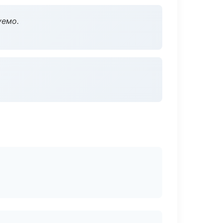
уемо.