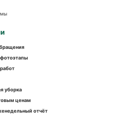
емы
ми
обращения
 фотоэтапы
 работ
ая уборка
птовым ценам
женедельный отчёт