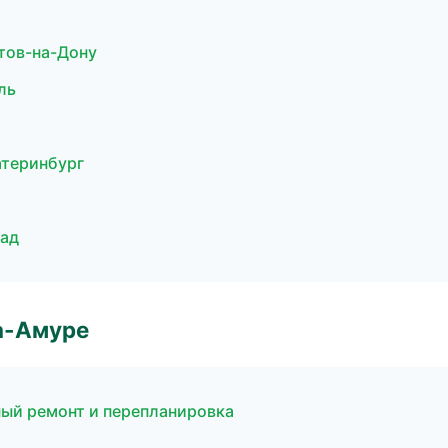
тов-на-Дону
ль
атеринбург
рад
а-Амуре
ый ремонт и перепланировка