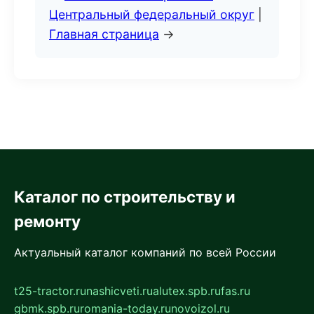
Центральный федеральный округ
|
Главная страница
→
Каталог по строительству и
ремонту
Актуальный каталог компаний по всей России
t25-tractor.ru
nashicveti.ru
alutex.spb.ru
fas.ru
gbmk.spb.ru
romania-today.ru
novoizol.ru