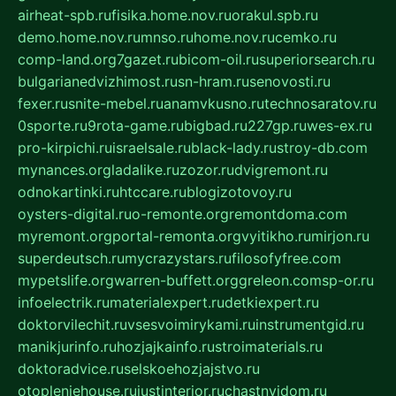
airheat-spb.ru
fisika.home.nov.ru
orakul.spb.ru
demo.home.nov.ru
mnso.ru
home.nov.ru
cemko.ru
comp-land.org
7gazet.ru
bicom-oil.ru
superiorsearch.ru
bulgarianedvizhimost.ru
sn-hram.ru
senovosti.ru
fexer.ru
snite-mebel.ru
anamvkusno.ru
technosaratov.ru
0sporte.ru
9rota-game.ru
bigbad.ru
227gp.ru
wes-ex.ru
pro-kirpichi.ru
israelsale.ru
black-lady.ru
stroy-db.com
mynances.org
ladalike.ru
zozor.ru
dvigremont.ru
odnokartinki.ru
htccare.ru
blogizotovoy.ru
oysters-digital.ru
o-remonte.org
remontdoma.com
myremont.org
portal-remonta.org
vyitikho.ru
mirjon.ru
superdeutsch.ru
mycrazystars.ru
filosofyfree.com
mypetslife.org
warren-buffett.org
greleon.com
sp-or.ru
infoelectrik.ru
materialexpert.ru
detkiexpert.ru
doktorvilechit.ru
vsesvoimirykami.ru
instrumentgid.ru
manikjurinfo.ru
hozjajkainfo.ru
stroimaterials.ru
doktoradvice.ru
selskoehozjajstvo.ru
otopleniehouse.ru
justinterior.ru
chastnyjdom.ru