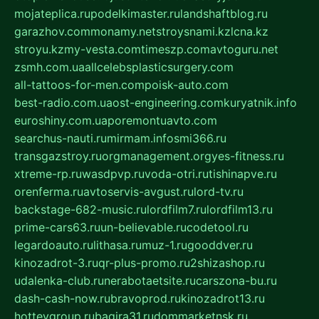
mojateplica.ru
podelkimaster.ru
landshaftblog.ru
garazhov.com
monamy.net
stroysnami.kz
lcna.kz
stroyu.kz
my-vesta.com
timeszp.com
avtoguru.net
zsmh.com.ua
allcelebsplasticsurgery.com
all-tattoos-for-men.com
poisk-auto.com
best-radio.com.ua
ost-engineering.com
kuryatnik.info
euroshiny.com.ua
poremontuavto.com
searchus-nauti.ru
mirmam.info
smi366.ru
transgazstroy.ru
orgmanagement.org
yes-fitness.ru
xtreme-rp.ru
wasdpvp.ru
voda-otri.ru
tishinapve.ru
orenferma.ru
avtoservis-avgust.ru
lord-tv.ru
backstage-682-music.ru
lordfilm7.ru
lordfilm13.ru
prime-cars63.ru
un-believable.ru
codetool.ru
legardoauto.ru
lithasa.ru
muz-1.ru
gooddver.ru
kinozadrot-3.ru
qr-plus-promo.ru
2shizashop.ru
udalenka-club.ru
nerabotaetsite.ru
carszona-bu.ru
dash-cash-now.ru
bravoprod.ru
kinozadrot13.ru
hotteygroup.ru
bagira31.ru
dommarketnsk.ru