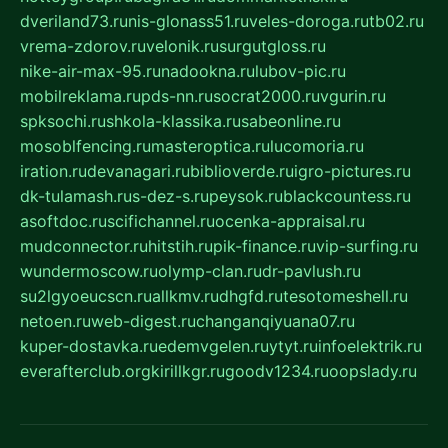
dveriland73.ru
nis-glonass51.ru
veles-doroga.ru
tb02.ru
vrema-zdorov.ru
velonik.ru
surgutgloss.ru
nike-air-max-95.ru
nadookna.ru
lubov-pic.ru
mobilreklama.ru
pds-nn.ru
socrat2000.ru
vgurin.ru
spksochi.ru
shkola-klassika.ru
sabeonline.ru
mosoblfencing.ru
masteroptica.ru
lucomoria.ru
iration.ru
devanagari.ru
biblioverde.ru
igro-pictures.ru
dk-tulamash.ru
s-dez-s.ru
peysok.ru
blackcountess.ru
asoftdoc.ru
scifichannel.ru
ocenka-appraisal.ru
mudconnector.ru
hitstih.ru
pik-finance.ru
vip-surfing.ru
wundermoscow.ru
olymp-clan.ru
dr-pavlush.ru
su2lgyoeucscn.ru
allkmv.ru
dhgfd.ru
tesotomeshell.ru
netoen.ru
web-digest.ru
changanqiyuana07.ru
kuper-dostavka.ru
edemvgelen.ru
ytyt.ru
infoelektrik.ru
everafterclub.org
kirillkgr.ru
goodv1234.ru
oopslady.ru