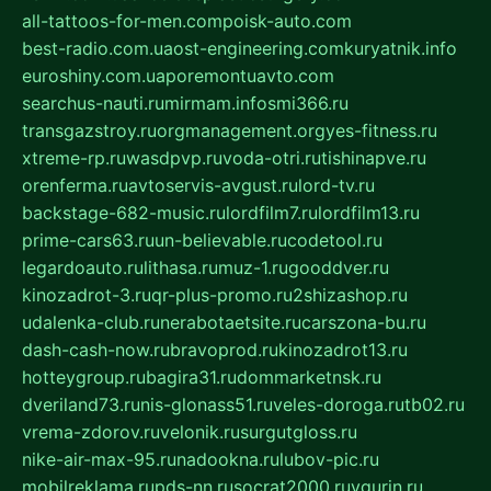
all-tattoos-for-men.com
poisk-auto.com
best-radio.com.ua
ost-engineering.com
kuryatnik.info
euroshiny.com.ua
poremontuavto.com
searchus-nauti.ru
mirmam.info
smi366.ru
transgazstroy.ru
orgmanagement.org
yes-fitness.ru
xtreme-rp.ru
wasdpvp.ru
voda-otri.ru
tishinapve.ru
orenferma.ru
avtoservis-avgust.ru
lord-tv.ru
backstage-682-music.ru
lordfilm7.ru
lordfilm13.ru
prime-cars63.ru
un-believable.ru
codetool.ru
legardoauto.ru
lithasa.ru
muz-1.ru
gooddver.ru
kinozadrot-3.ru
qr-plus-promo.ru
2shizashop.ru
udalenka-club.ru
nerabotaetsite.ru
carszona-bu.ru
dash-cash-now.ru
bravoprod.ru
kinozadrot13.ru
hotteygroup.ru
bagira31.ru
dommarketnsk.ru
dveriland73.ru
nis-glonass51.ru
veles-doroga.ru
tb02.ru
vrema-zdorov.ru
velonik.ru
surgutgloss.ru
nike-air-max-95.ru
nadookna.ru
lubov-pic.ru
mobilreklama.ru
pds-nn.ru
socrat2000.ru
vgurin.ru