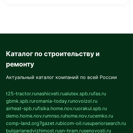
Каталог по строительству и
ремонту
Актуальный каталог компаний по всей России
t25-tractor.ru
nashicveti.ru
alutex.spb.ru
fas.ru
gbmk.spb.ru
romania-today.ru
novoizol.ru
airheat-spb.ru
fisika.home.nov.ru
orakul.spb.ru
demo.home.nov.ru
mnso.ru
home.nov.ru
cemko.ru
comp-land.org
7gazet.ru
bicom-oil.ru
superiorsearch.ru
bulgarianedvizhimost.ru
sn-hram.ru
senovosti.ru