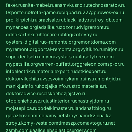
fexer.ru
snite-mebel.ru
anamvkusno.ru
technosaratov.ru
0sporte.ru
9rota-game.ru
bigbad.ru
227gp.ru
wes-ex.ru
pro-kirpichi.ru
israelsale.ru
black-lady.ru
stroy-db.com
mynances.org
ladalike.ru
zozor.ru
dvigremont.ru
odnokartinki.ru
htccare.ru
blogizotovoy.ru
oysters-digital.ru
o-remonte.org
remontdoma.com
myremont.org
portal-remonta.org
vyitikho.ru
mirjon.ru
superdeutsch.ru
mycrazystars.ru
filosofyfree.com
mypetslife.org
warren-buffett.org
greleon.com
sp-or.ru
infoelectrik.ru
materialexpert.ru
detkiexpert.ru
doktorvilechit.ru
vsesvoimirykami.ru
instrumentgid.ru
manikjurinfo.ru
hozjajkainfo.ru
stroimaterials.ru
doktoradvice.ru
selskoehozjajstvo.ru
otopleniehouse.ru
justinterior.ru
chastnyjdom.ru
mojateplica.ru
podelkimaster.ru
landshaftblog.ru
garazhov.com
monamy.net
stroysnami.kz
lcna.kz
stroyu.kz
my-vesta.com
timeszp.com
avtoguru.net
zsmh.com.ua
allcelebsplasticsurgery.com