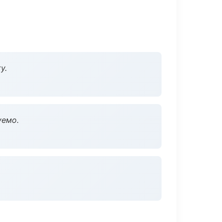
у.
уемо.