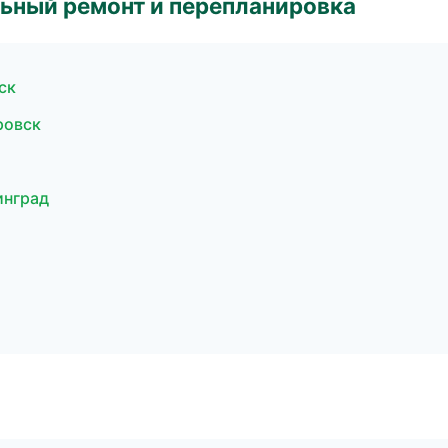
ьный ремонт и перепланировка
ск
ровск
инград