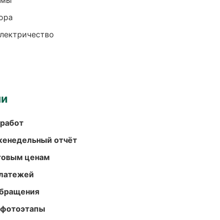
емы
ора
электричество
ми
 работ
женедельный отчёт
птовым ценам
платежей
обращения
 фотоэтапы