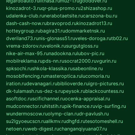
legardoauto.ru
lithasa.ru
muz-1.ru
gooddver.ru
kinozadrot-3.ru
qr-plus-promo.ru
2shizashop.ru
udalenka-club.ru
nerabotaetsite.ru
carszona-bu.ru
dash-cash-now.ru
bravoprod.ru
kinozadrot13.ru
hotteygroup.ru
bagira31.ru
dommarketnsk.ru
dveriland73.ru
nis-glonass51.ru
veles-doroga.ru
tb02.ru
vrema-zdorov.ru
velonik.ru
surgutgloss.ru
nike-air-max-95.ru
nadookna.ru
lubov-pic.ru
mobilreklama.ru
pds-nn.ru
socrat2000.ru
vgurin.ru
spksochi.ru
shkola-klassika.ru
sabeonline.ru
mosoblfencing.ru
masteroptica.ru
lucomoria.ru
iration.ru
devanagari.ru
biblioverde.ru
igro-pictures.ru
dk-tulamash.ru
s-dez-s.ru
peysok.ru
blackcountess.ru
asoftdoc.ru
scifichannel.ru
ocenka-appraisal.ru
mudconnector.ru
hitstih.ru
pik-finance.ru
vip-surfing.ru
wundermoscow.ru
olymp-clan.ru
dr-pavlush.ru
su2lgyoeucscn.ru
allkmv.ru
dhgfd.ru
tesotomeshell.ru
netoen.ru
web-digest.ru
changanqiyuana07.ru