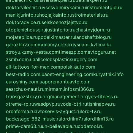
infoelectrik.ru
materialexpert.ru
detkiexpert.ru
doktorvilechit.ru
vsesvoimirykami.ru
instrumentgid.ru
manikjurinfo.ru
hozjajkainfo.ru
stroimaterials.ru
doktoradvice.ru
selskoehozjajstvo.ru
otopleniehouse.ru
justinterior.ru
chastnyjdom.ru
mojateplica.ru
podelkimaster.ru
landshaftblog.ru
garazhov.com
monamy.net
stroysnami.kz
lcna.kz
stroyu.kz
my-vesta.com
timeszp.com
avtoguru.net
zsmh.com.ua
allcelebsplasticsurgery.com
all-tattoos-for-men.com
poisk-auto.com
best-radio.com.ua
ost-engineering.com
kuryatnik.info
euroshiny.com.ua
poremontuavto.com
searchus-nauti.ru
mirmam.info
smi366.ru
transgazstroy.ru
orgmanagement.org
yes-fitness.ru
xtreme-rp.ru
wasdpvp.ru
voda-otri.ru
tishinapve.ru
orenferma.ru
avtoservis-avgust.ru
lord-tv.ru
backstage-682-music.ru
lordfilm7.ru
lordfilm13.ru
prime-cars63.ru
un-believable.ru
codetool.ru