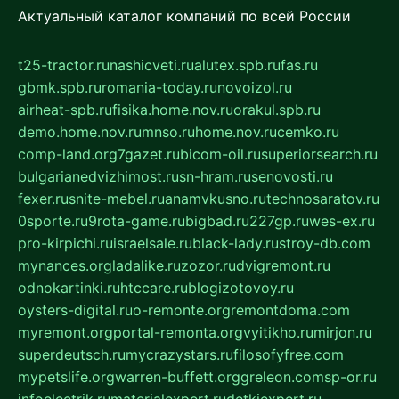
Актуальный каталог компаний по всей России
t25-tractor.ru
nashicveti.ru
alutex.spb.ru
fas.ru
gbmk.spb.ru
romania-today.ru
novoizol.ru
airheat-spb.ru
fisika.home.nov.ru
orakul.spb.ru
demo.home.nov.ru
mnso.ru
home.nov.ru
cemko.ru
comp-land.org
7gazet.ru
bicom-oil.ru
superiorsearch.ru
bulgarianedvizhimost.ru
sn-hram.ru
senovosti.ru
fexer.ru
snite-mebel.ru
anamvkusno.ru
technosaratov.ru
0sporte.ru
9rota-game.ru
bigbad.ru
227gp.ru
wes-ex.ru
pro-kirpichi.ru
israelsale.ru
black-lady.ru
stroy-db.com
mynances.org
ladalike.ru
zozor.ru
dvigremont.ru
odnokartinki.ru
htccare.ru
blogizotovoy.ru
oysters-digital.ru
o-remonte.org
remontdoma.com
myremont.org
portal-remonta.org
vyitikho.ru
mirjon.ru
superdeutsch.ru
mycrazystars.ru
filosofyfree.com
mypetslife.org
warren-buffett.org
greleon.com
sp-or.ru