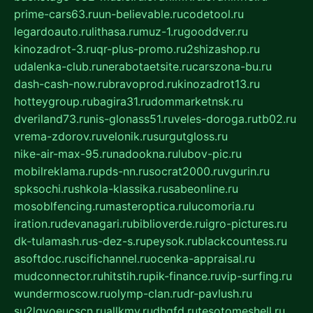
prime-cars63.ru
un-believable.ru
codetool.ru
legardoauto.ru
lithasa.ru
muz-1.ru
gooddver.ru
kinozadrot-3.ru
qr-plus-promo.ru
2shizashop.ru
udalenka-club.ru
nerabotaetsite.ru
carszona-bu.ru
dash-cash-now.ru
bravoprod.ru
kinozadrot13.ru
hotteygroup.ru
bagira31.ru
dommarketnsk.ru
dveriland73.ru
nis-glonass51.ru
veles-doroga.ru
tb02.ru
vrema-zdorov.ru
velonik.ru
surgutgloss.ru
nike-air-max-95.ru
nadookna.ru
lubov-pic.ru
mobilreklama.ru
pds-nn.ru
socrat2000.ru
vgurin.ru
spksochi.ru
shkola-klassika.ru
sabeonline.ru
mosoblfencing.ru
masteroptica.ru
lucomoria.ru
iration.ru
devanagari.ru
biblioverde.ru
igro-pictures.ru
dk-tulamash.ru
s-dez-s.ru
peysok.ru
blackcountess.ru
asoftdoc.ru
scifichannel.ru
ocenka-appraisal.ru
mudconnector.ru
hitstih.ru
pik-finance.ru
vip-surfing.ru
wundermoscow.ru
olymp-clan.ru
dr-pavlush.ru
su2lgyoeucscn.ru
allkmv.ru
dhgfd.ru
tesotomeshell.ru