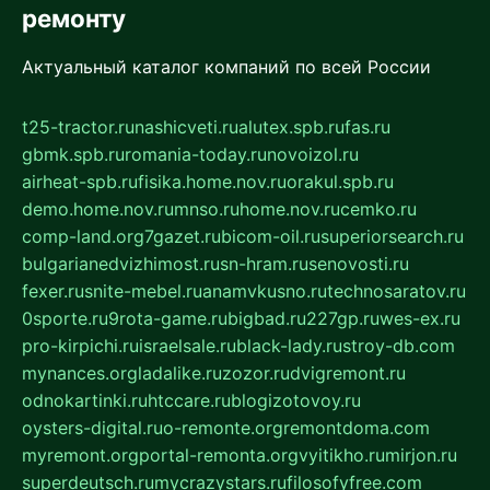
ремонту
Актуальный каталог компаний по всей России
t25-tractor.ru
nashicveti.ru
alutex.spb.ru
fas.ru
gbmk.spb.ru
romania-today.ru
novoizol.ru
airheat-spb.ru
fisika.home.nov.ru
orakul.spb.ru
demo.home.nov.ru
mnso.ru
home.nov.ru
cemko.ru
comp-land.org
7gazet.ru
bicom-oil.ru
superiorsearch.ru
bulgarianedvizhimost.ru
sn-hram.ru
senovosti.ru
fexer.ru
snite-mebel.ru
anamvkusno.ru
technosaratov.ru
0sporte.ru
9rota-game.ru
bigbad.ru
227gp.ru
wes-ex.ru
pro-kirpichi.ru
israelsale.ru
black-lady.ru
stroy-db.com
mynances.org
ladalike.ru
zozor.ru
dvigremont.ru
odnokartinki.ru
htccare.ru
blogizotovoy.ru
oysters-digital.ru
o-remonte.org
remontdoma.com
myremont.org
portal-remonta.org
vyitikho.ru
mirjon.ru
superdeutsch.ru
mycrazystars.ru
filosofyfree.com