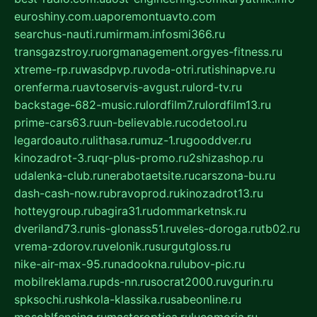
euroshiny.com.ua
poremontuavto.com
searchus-nauti.ru
mirmam.info
smi366.ru
transgazstroy.ru
orgmanagement.org
yes-fitness.ru
xtreme-rp.ru
wasdpvp.ru
voda-otri.ru
tishinapve.ru
orenferma.ru
avtoservis-avgust.ru
lord-tv.ru
backstage-682-music.ru
lordfilm7.ru
lordfilm13.ru
prime-cars63.ru
un-believable.ru
codetool.ru
legardoauto.ru
lithasa.ru
muz-1.ru
gooddver.ru
kinozadrot-3.ru
qr-plus-promo.ru
2shizashop.ru
udalenka-club.ru
nerabotaetsite.ru
carszona-bu.ru
dash-cash-now.ru
bravoprod.ru
kinozadrot13.ru
hotteygroup.ru
bagira31.ru
dommarketnsk.ru
dveriland73.ru
nis-glonass51.ru
veles-doroga.ru
tb02.ru
vrema-zdorov.ru
velonik.ru
surgutgloss.ru
nike-air-max-95.ru
nadookna.ru
lubov-pic.ru
mobilreklama.ru
pds-nn.ru
socrat2000.ru
vgurin.ru
spksochi.ru
shkola-klassika.ru
sabeonline.ru