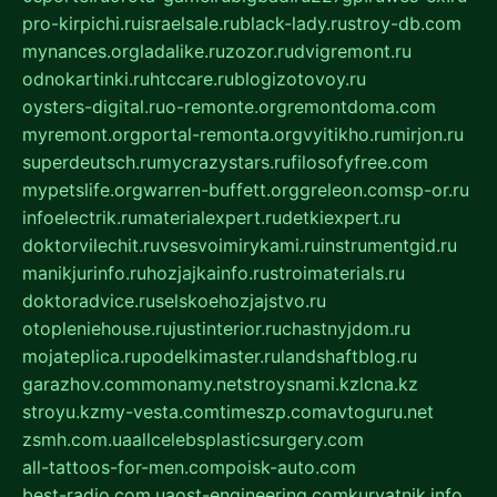
pro-kirpichi.ru
israelsale.ru
black-lady.ru
stroy-db.com
mynances.org
ladalike.ru
zozor.ru
dvigremont.ru
odnokartinki.ru
htccare.ru
blogizotovoy.ru
oysters-digital.ru
o-remonte.org
remontdoma.com
myremont.org
portal-remonta.org
vyitikho.ru
mirjon.ru
superdeutsch.ru
mycrazystars.ru
filosofyfree.com
mypetslife.org
warren-buffett.org
greleon.com
sp-or.ru
infoelectrik.ru
materialexpert.ru
detkiexpert.ru
doktorvilechit.ru
vsesvoimirykami.ru
instrumentgid.ru
manikjurinfo.ru
hozjajkainfo.ru
stroimaterials.ru
doktoradvice.ru
selskoehozjajstvo.ru
otopleniehouse.ru
justinterior.ru
chastnyjdom.ru
mojateplica.ru
podelkimaster.ru
landshaftblog.ru
garazhov.com
monamy.net
stroysnami.kz
lcna.kz
stroyu.kz
my-vesta.com
timeszp.com
avtoguru.net
zsmh.com.ua
allcelebsplasticsurgery.com
all-tattoos-for-men.com
poisk-auto.com
best-radio.com.ua
ost-engineering.com
kuryatnik.info