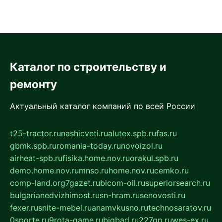
Каталог по строительству и
ремонту
Актуальный каталог компаний по всей России
t25-tractor.ru
nashicveti.ru
alutex.spb.ru
fas.ru
gbmk.spb.ru
romania-today.ru
novoizol.ru
airheat-spb.ru
fisika.home.nov.ru
orakul.spb.ru
demo.home.nov.ru
mnso.ru
home.nov.ru
cemko.ru
comp-land.org
7gazet.ru
bicom-oil.ru
superiorsearch.ru
bulgarianedvizhimost.ru
sn-hram.ru
senovosti.ru
fexer.ru
snite-mebel.ru
anamvkusno.ru
technosaratov.ru
0sporte.ru
9rota-game.ru
bigbad.ru
227gp.ru
wes-ex.ru