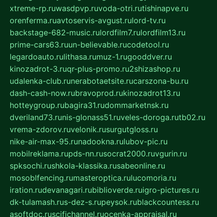
xtreme-rp.ru
wasdpvp.ru
voda-otri.ru
tishinapve.ru
orenferma.ru
avtoservis-avgust.ru
lord-tv.ru
backstage-682-music.ru
lordfilm7.ru
lordfilm13.ru
prime-cars63.ru
un-believable.ru
codetool.ru
legardoauto.ru
lithasa.ru
muz-1.ru
gooddver.ru
kinozadrot-3.ru
qr-plus-promo.ru
2shizashop.ru
udalenka-club.ru
nerabotaetsite.ru
carszona-bu.ru
dash-cash-now.ru
bravoprod.ru
kinozadrot13.ru
hotteygroup.ru
bagira31.ru
dommarketnsk.ru
dveriland73.ru
nis-glonass51.ru
veles-doroga.ru
tb02.ru
vrema-zdorov.ru
velonik.ru
surgutgloss.ru
nike-air-max-95.ru
nadookna.ru
lubov-pic.ru
mobilreklama.ru
pds-nn.ru
socrat2000.ru
vgurin.ru
spksochi.ru
shkola-klassika.ru
sabeonline.ru
mosoblfencing.ru
masteroptica.ru
lucomoria.ru
iration.ru
devanagari.ru
biblioverde.ru
igro-pictures.ru
dk-tulamash.ru
s-dez-s.ru
peysok.ru
blackcountess.ru
asoftdoc.ru
scifichannel.ru
ocenka-appraisal.ru