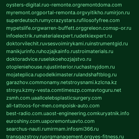
oysters-digital.ru
o-remonte.org
remontdoma.com
myremont.org
portal-remonta.org
vyitikho.ru
mirjon.ru
superdeutsch.ru
mycrazystars.ru
filosofyfree.com
mypetslife.org
warren-buffett.org
greleon.com
sp-or.ru
infoelectrik.ru
materialexpert.ru
detkiexpert.ru
doktorvilechit.ru
vsesvoimirykami.ru
instrumentgid.ru
manikjurinfo.ru
hozjajkainfo.ru
stroimaterials.ru
doktoradvice.ru
selskoehozjajstvo.ru
otopleniehouse.ru
justinterior.ru
chastnyjdom.ru
mojateplica.ru
podelkimaster.ru
landshaftblog.ru
garazhov.com
monamy.net
stroysnami.kz
lcna.kz
stroyu.kz
my-vesta.com
timeszp.com
avtoguru.net
zsmh.com.ua
allcelebsplasticsurgery.com
all-tattoos-for-men.com
poisk-auto.com
best-radio.com.ua
ost-engineering.com
kuryatnik.info
euroshiny.com.ua
poremontuavto.com
searchus-nauti.ru
mirmam.info
smi366.ru
transgazstroy.ru
orgmanagement.org
yes-fitness.ru