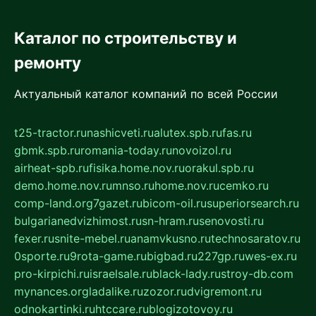
Каталог по строительству и
ремонту
Актуальный каталог компаний по всей России
t25-tractor.ru
nashicveti.ru
alutex.spb.ru
fas.ru
gbmk.spb.ru
romania-today.ru
novoizol.ru
airheat-spb.ru
fisika.home.nov.ru
orakul.spb.ru
demo.home.nov.ru
mnso.ru
home.nov.ru
cemko.ru
comp-land.org
7gazet.ru
bicom-oil.ru
superiorsearch.ru
bulgarianedvizhimost.ru
sn-hram.ru
senovosti.ru
fexer.ru
snite-mebel.ru
anamvkusno.ru
technosaratov.ru
0sporte.ru
9rota-game.ru
bigbad.ru
227gp.ru
wes-ex.ru
pro-kirpichi.ru
israelsale.ru
black-lady.ru
stroy-db.com
mynances.org
ladalike.ru
zozor.ru
dvigremont.ru
odnokartinki.ru
htccare.ru
blogizotovoy.ru